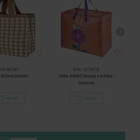
AN REMO
BAG ATTACK
- béžová/přírodní
Taška JUMBO Snoopy a květina -
Chl
oranžová
999 Kč
199 Kč