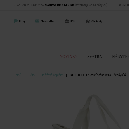
STANDARDNÍ DOPRAVA
ZDARMA OD 2 500 KČ
(nevztahuje se na nábytek)
|
30 DNÍ 
Blog
Newsletter
B2B
Obchody
NOVINKY
SVATBA
NÁBYTE
Domů
Léto
Plážové doplňky
KEEP COOL Chladicí taška velká - šedá/bílá