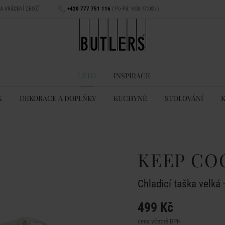
NA VRÁCENÍ ZBOŽÍ
|
+420 777 751 116
( Po-Pá: 9:00-17:00h )
LÉTO
INSPIRACE
K
DEKORACE A DOPLŇKY
KUCHYNĚ
STOLOVÁNÍ
KEEP CO
Chladicí taška velká 
499 Kč
cena včetně DPH