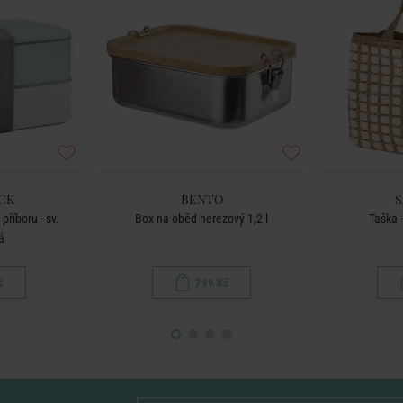
CK
BENTO
S
příboru - sv.
Box na oběd nerezový 1,2 l
Taška 
á
č
799 Kč