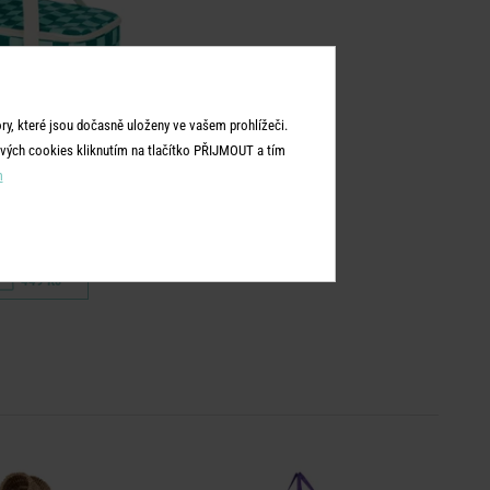
y, které jsou dočasně uloženy ve vašem prohlížeči.
vých cookies kliknutím na tlačítko PŘIJMOUT a tím
m
EEP COOL
ka - petrolejová/mátová
449 Kč