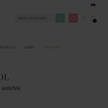
0
KOUPELNA
DÁRKY
VÝPRODEJ
OL
- šedá/bílá