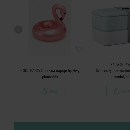
SNACK PA
ná
POOL PARTY Držák na nápoje třpytivý
Svačinový box včetně 
plameňák
modrá/bíl
79 Kč
399 K