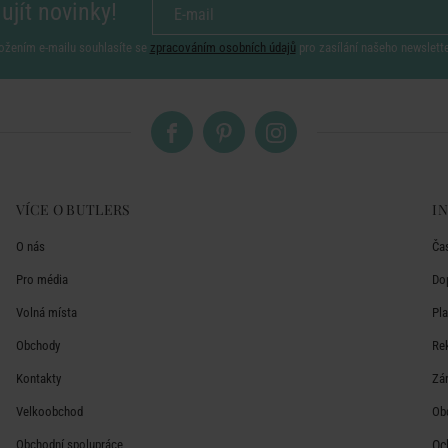
ujít novinky!
ožením e-mailu souhlasíte se
zpracováním osobních údajů
pro zasílání našeho newslett
VÍCE O BUTLERS
I
O nás
Ča
Pro média
Do
Volná místa
Pl
Obchody
Re
Kontakty
Zá
Velkoobchod
Ob
Obchodní spolupráce
Oc