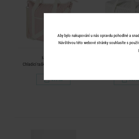
Aby bylo nakupování u nás opravdu pohodlné a snad
Návštěvou této webové stránky souhlasíte s použí
KEEP COOL
KEEP CO
Chladicí taška velká - sv. růžová/bílá
Chladicí taška - 
499 Kč
449 K