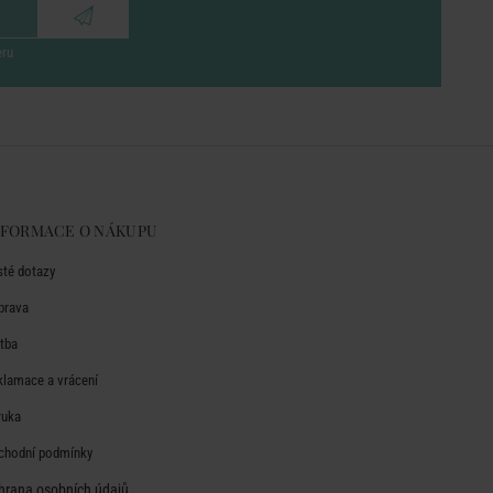
eru
NFORMACE O NÁKUPU
sté dotazy
prava
atba
klamace a vrácení
ruka
chodní podmínky
hrana osobních údajů