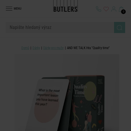
MENU
0
Domů
Dárky
Dárky pro muže
AND WE TALK Hra "Quality time"