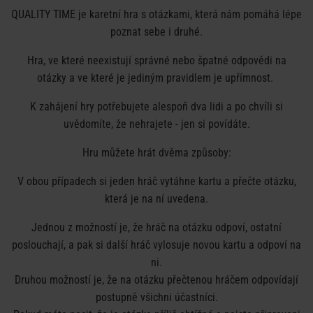
QUALITY TIME je karetní hra s otázkami, která nám pomáhá lépe
poznat sebe i druhé.
Hra, ve které neexistují správné nebo špatné odpovědi na
otázky a ve které je jediným pravidlem je upřímnost.
K zahájení hry potřebujete alespoň dva lidi a po chvíli si
uvědomíte, že nehrajete - jen si povídáte.
Hru můžete hrát dvěma způsoby:
V obou případech si jeden hráč vytáhne kartu a přečte otázku,
která je na ní uvedena.
Jednou z možností je, že hráč na otázku odpoví, ostatní
poslouchají, a pak si další hráč vylosuje novou kartu a odpoví na
ni.
Druhou možností je, že na otázku přečtenou hráčem odpovídají
postupně všichni účastníci.