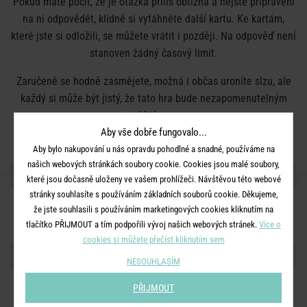
Pokud máte pocit, že je otázka příliš obtížná a nejste připraveni
na ni odpovědět, klidně si vytáhněte další kartu. Ke kartám,
které jste si odložili, se můžete vrátit i později. Na odpověď není
stanoven žádný časový limit.
Zaručeně se hodně zasmějete, možná i občas uroníte slzu, ale
každý si může být jistý, že tato hra bude nezapomenutelným
zážitkem.
Aby vše dobře fungovalo...
Balení obsahuje 80 karet
Aby bylo nakupování u nás opravdu pohodlné a snadné, používáme na
našich webových stránkách soubory cookie. Cookies jsou malé soubory,
DETAILY PRODUKTU
které jsou dočasně uloženy ve vašem prohlížeči. Návštěvou této webové
stránky souhlasíte s používáním základních souborů cookie. Děkujeme,
Jazyk:
angličtina
že jste souhlasili s používáním marketingových cookies kliknutím na
tlačítko PŘIJMOUT a tím podpořili vývoj našich webových stránek.
Více o
cookies si můžete přečíst kliknutím sem
SDÍLEJTE S PŘÁTELI
NESOUHLASÍM
PŘIJMOUT