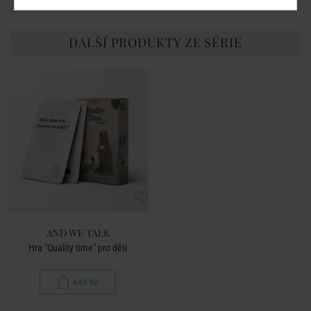
DALŠÍ PRODUKTY ZE SÉRIE
AND WE TALK
Hra "Quality time" pro děti
449 Kč