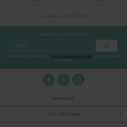
399 Kč
499 Kč
Nenechte si ujít novinky!
vložením e-mailu souhlasíte se
zpracováním osobních údajů
pro zasílání našeho
newsletteru
KONTAKTY
VÍCE O BUTLERS