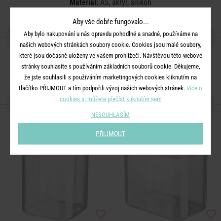
Materiál:
AS, akryl, silikon
Aby vše dobře fungovalo...
Aby bylo nakupování u nás opravdu pohodlné a snadné, používáme na
SDÍLEJTE S PŘÁTELI
našich webových stránkách soubory cookie. Cookies jsou malé soubory,
které jsou dočasně uloženy ve vašem prohlížeči. Návštěvou této webové
stránky souhlasíte s používáním základních souborů cookie. Děkujeme,
že jste souhlasili s používáním marketingových cookies kliknutím na
tlačítko PŘIJMOUT a tím podpořili vývoj našich webových stránek.
Více o
cookies si můžete přečíst kliknutím sem
DALŠÍ PRODUKTY ZE SÉRIE
NESOUHLASÍM
PŘIJMOUT