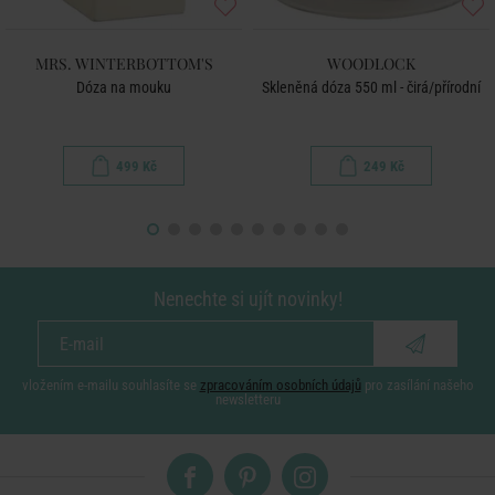
MRS. WINTERBOTTOM'S
WOODLOCK
Dóza na mouku
Skleněná dóza 550 ml - čirá/přírodní
499 Kč
249 Kč
Nenechte si ujít novinky!
vložením e-mailu souhlasíte se
zpracováním osobních údajů
pro zasílání našeho
newsletteru