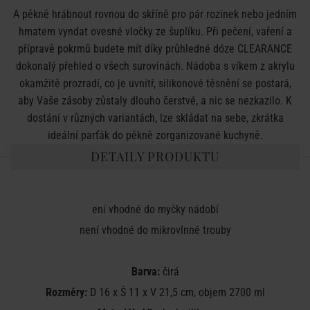
A pěkně hrábnout rovnou do skříně pro pár rozinek nebo jedním
hmatem vyndat ovesné vločky ze šuplíku. Při pečení, vaření a
přípravě pokrmů budete mít díky průhledné dóze CLEARANCE
dokonalý přehled o všech surovinách. Nádoba s víkem z akrylu
okamžitě prozradí, co je uvnitř, silikonové těsnění se postará,
aby Vaše zásoby zůstaly dlouho čerstvé, a nic se nezkazilo. K
dostání v různých variantách, lze skládat na sebe, zkrátka
ideální parťák do pěkně zorganizované kuchyně.
DETAILY PRODUKTU
ení vhodné do myčky nádobí
není vhodné do mikrovlnné trouby
Barva:
čirá
Rozměry:
D 16 x Š 11 x V 21,5 cm, objem 2700 ml