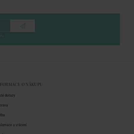
eru
NFORMACE O NÁKUPU
sté dotazy
prava
atba
klamace a vrácení