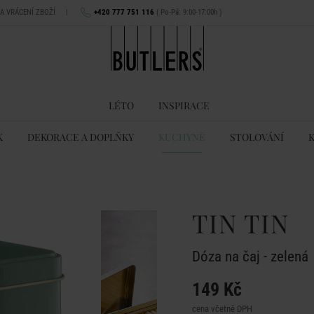
NA VRÁCENÍ ZBOŽÍ
|
+420 777 751 116
( Po-Pá: 9:00-17:00h )
LÉTO
INSPIRACE
K
DEKORACE A DOPLŇKY
KUCHYNĚ
STOLOVÁNÍ
TIN TIN
Dóza na čaj - zelená
149 Kč
cena včetně DPH