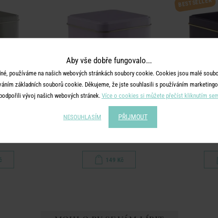
BESTSELLER
Aby vše dobře fungovalo...
né, používáme na našich webových stránkách soubory cookie. Cookies jsou malé soubor
váním základních souborů cookie. Děkujeme, že jste souhlasili s používáním marketingo
podpořili vývoj našich webových stránek.
Více o cookies si můžete přečíst kliknutím se
PŘIJMOUT
NESOUHLASÍM
TIN TIN
ml - hnědá
Dóza na čaj - sv. fialová
Dóza na
č
149 Kč