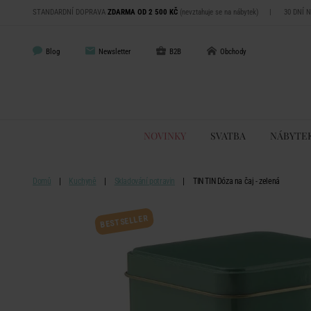
STANDARDNÍ DOPRAVA
ZDARMA OD 2 500 KČ
(nevztahuje se na nábytek)
|
30 DNÍ 
Blog
Newsletter
B2B
Obchody
NOVINKY
SVATBA
NÁBYTE
Domů
Kuchyně
Skladování potravin
TIN TIN Dóza na čaj - zelená
BESTSELLER