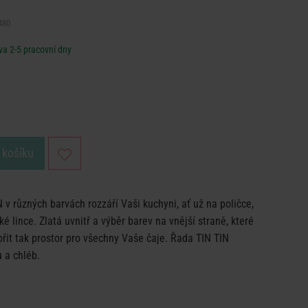
480
a 2-5 pracovní dny
 košíku
 v různých barvách rozzáří Vaši kuchyni, ať už na poličce,
é lince. Zlatá uvnitř a výběr barev na vnější straně, které
řit tak prostor pro všechny Vaše čaje. Řada TIN TIN
 a chléb.