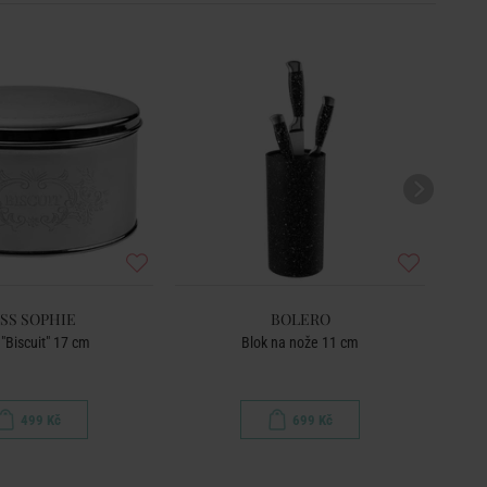
BEST
SS SOPHIE
BOLERO
"Biscuit" 17 cm
Blok na nože 11 cm
499 Kč
699 Kč