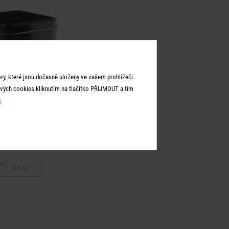
y, které jsou dočasně uloženy ve vašem prohlížeči.
vých cookies kliknutím na tlačítko PŘIJMOUT a tím
m
TIN TIN
 čaj - antracitová
149 Kč