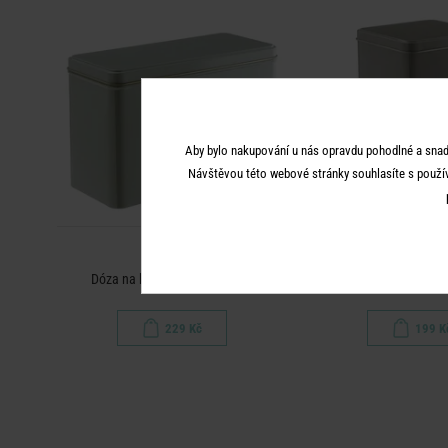
Aby bylo nakupování u nás opravdu pohodlné a snad
Návštěvou této webové stránky souhlasíte s použí
TIN TIN
TIN TIN
Dóza na knäckebrot - sv. šedá
Dóza na kávu 1850 
229 Kč
199 K