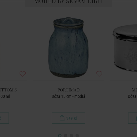
MOHLO BY SE VÁM LÍBIT
OTTOM'S
PORTIMAO
MI
600 ml
Dóza 15 cm - modrá
Dóza 
č
349 Kč