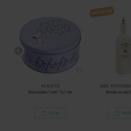
BESTSELLER
PEANUTS
MRS. WINTERB
íkem
Dóza kulatá "Love" 16,7 cm
Karafa na olej 
129 Kč
399 K