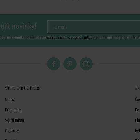
ujít novinky!
ožením e-mailu souhlasíte se
zpracováním osobních údajů
pro zasílání našeho newslett
VÍCE O BUTLERS
I
O nás
Ča
Pro média
Do
Volná místa
Pl
Obchody
Re