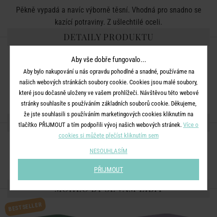
Pěkně vypadá a navíc výborně těsní. Vhodná pro snadno se
kazící potraviny. Z ušlechtilé oceli.
DETAILY PRODUKTU
Barva:
stříbrná
Aby vše dobře fungovalo...
Aby bylo nakupování u nás opravdu pohodlné a snadné, používáme na
Rozměry:
V 17 cm, průměr 10 cm, objem 1000 ml
našich webových stránkách soubory cookie. Cookies jsou malé soubory,
Materiál:
ušlechtilá ocel
které jsou dočasně uloženy ve vašem prohlížeči. Návštěvou této webové
stránky souhlasíte s používáním základních souborů cookie. Děkujeme,
že jste souhlasili s používáním marketingových cookies kliknutím na
SDÍLEJTE S PŘÁTELI
tlačítko PŘIJMOUT a tím podpořili vývoj našich webových stránek.
Více o
cookies si můžete přečíst kliknutím sem
NESOUHLASÍM
PŘIJMOUT
MOHLO BY SE VÁM LÍBIT
BESTSELLER