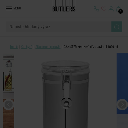
MENU
0
Domů
Kuchyně
Skladování potravin
CANISTER Nerezová dóza zavírací 1000 ml