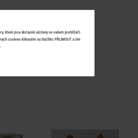
y, které jsou dočasně uloženy ve vašem prohlížeči.
vých cookies kliknutím na tlačítko PŘIJMOUT a tím
m