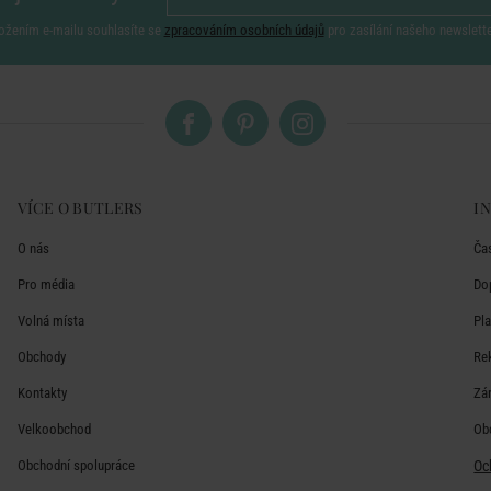
ožením e-mailu souhlasíte se
zpracováním osobních údajů
pro zasílání našeho newslett
VÍCE O BUTLERS
I
O nás
Ča
Pro média
Do
Volná místa
Pl
Obchody
Re
Kontakty
Zá
Velkoobchod
Ob
Obchodní spolupráce
Oc