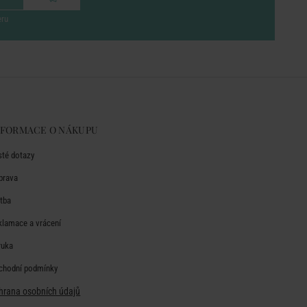
eru
NFORMACE O NÁKUPU
sté dotazy
prava
atba
klamace a vrácení
ruka
chodní podmínky
hrana osobních údajů