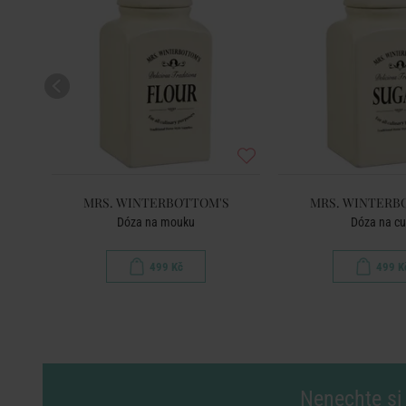
MRS. WINTERBOTTOM'S
MRS. WINTERB
Dóza na mouku
Dóza na cu
499 Kč
499 K
Nenechte si 