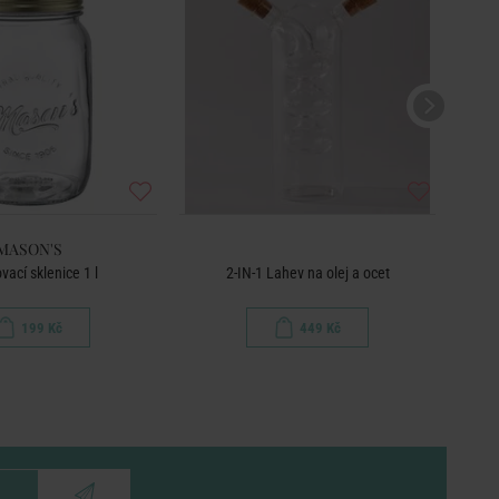
MASON'S
vací sklenice 1 l
2-IN-1 Lahev na olej a ocet
199 Kč
449 Kč