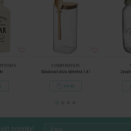
OTTOM'S
COMPOSITION
kr
Skladovací dóza skleněná 1,8 l
Zavařo
č
449 Kč
ujít novinky!