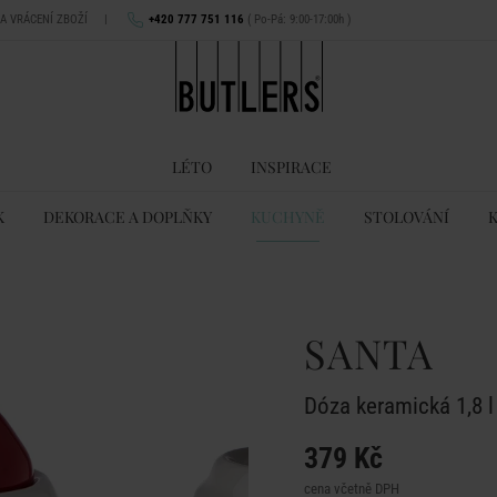
NA VRÁCENÍ ZBOŽÍ
|
+420 777 751 116
( Po-Pá: 9:00-17:00h )
LÉTO
INSPIRACE
K
DEKORACE A DOPLŇKY
KUCHYNĚ
STOLOVÁNÍ
SANTA
Dóza keramická 1,8 l
379 Kč
cena včetně DPH