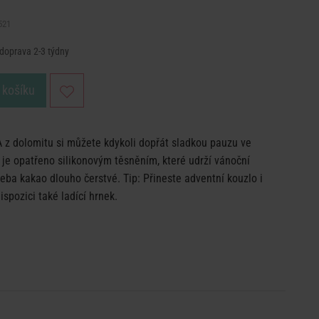
521
 doprava 2-3 týdny
 košíku
z dolomitu si můžete kdykoli dopřát sladkou pauzu ve
 je opatřeno silikonovým těsněním, které udrží vánoční
řeba kakao dlouho čerstvé. Tip: Přineste adventní kouzlo i
ispozici také ladící hrnek.