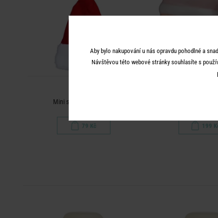
Aby bylo nakupování u nás opravdu pohodlné a snad
Návštěvou této webové stránky souhlasíte s použí
SANTA
SANTA
Mini sametová čepička
Hrnek 400 ml - 
79 Kč
199 K