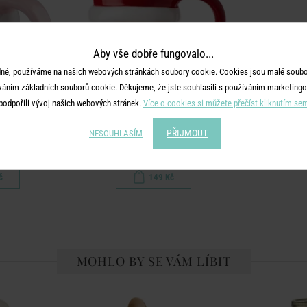
Aby vše dobře fungovalo...
né, používáme na našich webových stránkách soubory cookie. Cookies jsou malé soubor
váním základních souborů cookie. Děkujeme, že jste souhlasili s používáním marketingo
podpořili vývoj našich webových stránek.
Více o cookies si můžete přečíst kliknutím se
SANTA
PŘIJMOUT
NESOUHLASÍM
růžová
Hrnek 400 ml
č
149 Kč
MOHLO BY SE VÁM LÍBIT