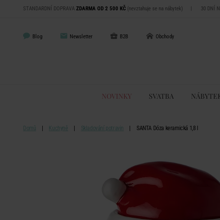
STANDARDNÍ DOPRAVA
ZDARMA OD 2 500 KČ
(nevztahuje se na nábytek)
|
30 DNÍ 
Blog
Newsletter
B2B
Obchody
NOVINKY
SVATBA
NÁBYTE
Domů
Kuchyně
Skladování potravin
SANTA Dóza keramická 1,8 l