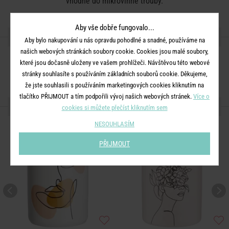
vhodné do mikrovlnné trouby.
Aby vše dobře fungovalo...
SDÍLEJTE S PŘÁTELI
Aby bylo nakupování u nás opravdu pohodlné a snadné, používáme na
našich webových stránkách soubory cookie. Cookies jsou malé soubory,
které jsou dočasně uloženy ve vašem prohlížeči. Návštěvou této webové
stránky souhlasíte s používáním základních souborů cookie. Děkujeme,
že jste souhlasili s používáním marketingových cookies kliknutím na
tlačítko PŘIJMOUT a tím podpořili vývoj našich webových stránek.
Více o
DALŠÍ PRODUKTY ZE SÉRIE
cookies si můžete přečíst kliknutím sem
NESOUHLASÍM
PŘIJMOUT