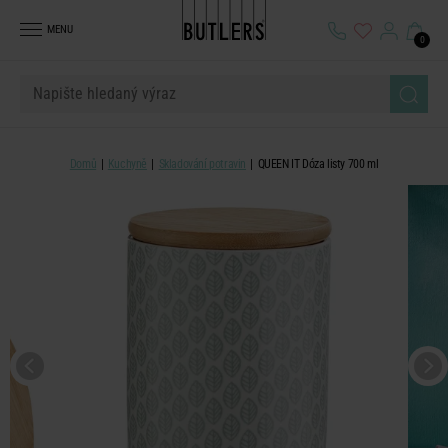
MENU
0
Domů
Kuchyně
Skladování potravin
QUEEN IT Dóza listy 700 ml