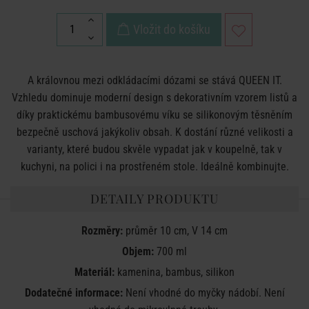
Vložit do košíku
A královnou mezi odkládacími dózami se stává QUEEN IT.
Vzhledu dominuje moderní design s dekorativním vzorem listů a
díky praktickému bambusovému víku se silikonovým těsněním
bezpečně uschová jakýkoliv obsah. K dostání různé velikosti a
varianty, které budou skvěle vypadat jak v koupelně, tak v
kuchyni, na polici i na prostřeném stole. Ideálně kombinujte.
DETAILY PRODUKTU
Rozměry:
průměr 10 cm, V 14 cm
Objem:
700 ml
Materiál:
kamenina, bambus, silikon
Dodatečné informace:
Není vhodné do myčky nádobí. Není