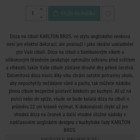
Vložit do košíku
Dóza na cibuli KARLTON BROS. ve stylu anglického venkova
není jen efektní dekorací, ale poslouží i jako ideální uskladnění
pro Vaši cibuli. Dóza na cibuli s bambusovým víkem a
silikonovým těsněním poskytuje optimální ochranu před světlem
a vlhkostí, takže Vaše cibule zůstane dlouhé dny pěkně čerstvá.
Dolomitová dóza navíc díky víku chrání ostatní potraviny okolo,
aby nepochytily nežádané vůně a pachy, tak můžete nádobu
plnou cibule bezpečně postavit kdekoliv po kuchyni. Ať už na
polici nebo do spíže, všude se bude kulatá dóza na cibuli o
průměru 22 cm krásně vyjímat. K dokonalosti chybí už jen
vhodná dóza na česnek a další vhodné úložné nádoby v
nadčasovém anglickém designu z kuchyňské řady KARLTON
BROS.
DETAILY PRODUKTU