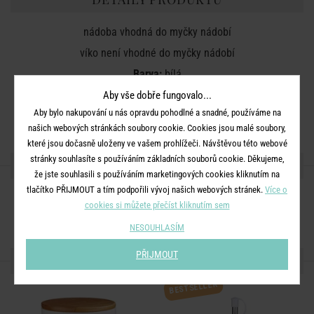
nádoba vhodná do myčky nádobí
víko není vhodné do myčky nádobí
Barva:
bílá
Rozměry:
průměr 22 cm, V 10,70 cm
Aby vše dobře fungovalo...
Aby bylo nakupování u nás opravdu pohodlné a snadné, používáme na
Materiál:
porcelán, bambus
našich webových stránkách soubory cookie. Cookies jsou malé soubory,
které jsou dočasně uloženy ve vašem prohlížeči. Návštěvou této webové
stránky souhlasíte s používáním základních souborů cookie. Děkujeme,
SDÍLEJTE S PŘÁTELI
že jste souhlasili s používáním marketingových cookies kliknutím na
tlačítko PŘIJMOUT a tím podpořili vývoj našich webových stránek.
Více o
cookies si můžete přečíst kliknutím sem
NESOUHLASÍM
PŘIJMOUT
DALŠÍ PRODUKTY ZE SÉRIE
BESTSELLER