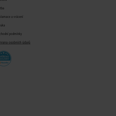
atba
klamace a vrácení
ruka
chodní podmínky
hrana osobních údajů