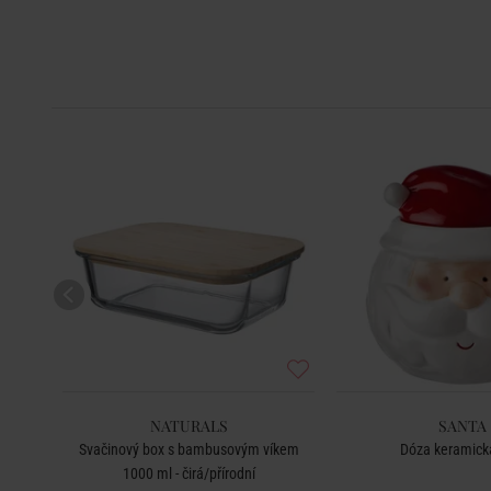
NATURALS
SANTA
ová
Svačinový box s bambusovým víkem
Dóza keramická
1000 ml - čirá/přírodní