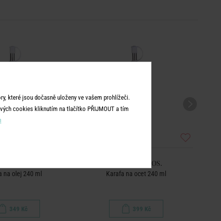
y, které jsou dočasně uloženy ve vašem prohlížeči.
vých cookies kliknutím na tlačítko PŘIJMOUT a tím
m
LTON BROS.
KARLTON BROS.
a na olej 240 ml
Karafa na ocet 240 ml
349 Kč
399 Kč