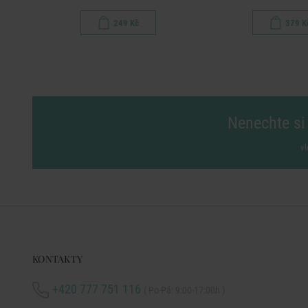
249 Kč
379 K
Nenechte si 
vl
KONTAKTY
+420 777 751 116
( Po-Pá: 9:00-17:00h )