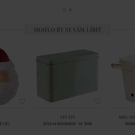
MOHLO BY SE VÁM LÍBIT
TIN TIN
MRS. W
 1,8 l
Dóza na knäckebrot - sv. šedá
Nádob