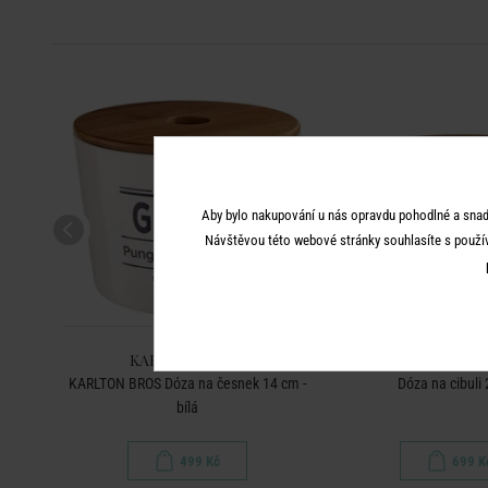
Aby bylo nakupování u nás opravdu pohodlné a snad
Návštěvou této webové stránky souhlasíte s použí
KARLTON BROS.
KARLTON B
KARLTON BROS Dóza na česnek 14 cm -
Dóza na cibuli
bílá
499 Kč
699 K