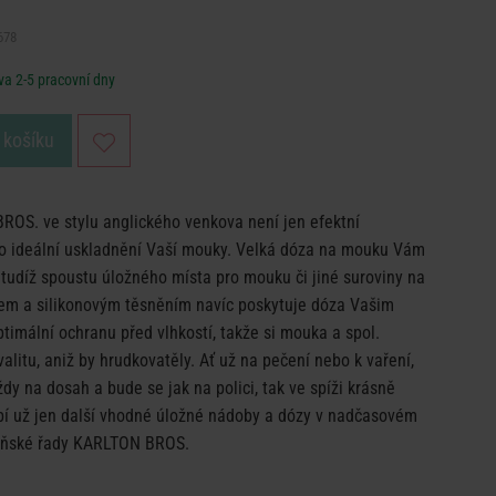
678
a 2-5 pracovní dny
 košíku
S. ve stylu anglického venkova není jen efektní
ako ideální uskladnění Vaší mouky. Velká dóza na mouku Vám
a tudíž spoustu úložného místa pro mouku či jiné suroviny na
em a silikonovým těsněním navíc poskytuje dóza Vašim
imální ochranu před vlhkostí, takže si mouka a spol.
alitu, aniž by hrudkovatěly. Ať už na pečení nebo k vaření,
dy na dosah a bude se jak na polici, tak ve spíži krásně
ybí už jen další vhodné úložné nádoby a dózy v nadčasovém
yňské řady KARLTON BROS.