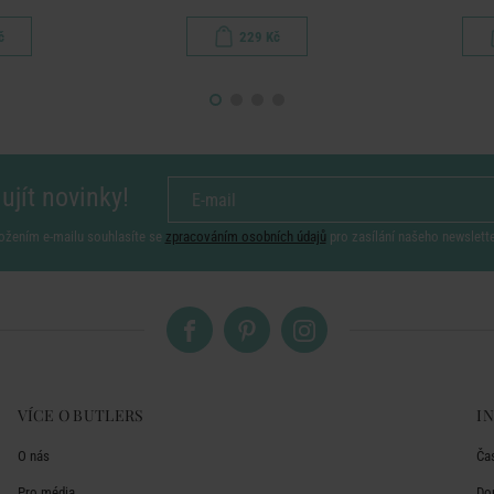
č
229 Kč
ujít novinky!
ožením e-mailu souhlasíte se
zpracováním osobních údajů
pro zasílání našeho newslett
VÍCE O BUTLERS
I
O nás
Ča
Pro média
Do