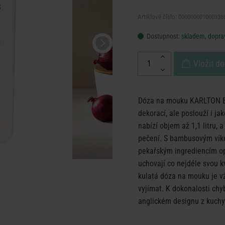
Artiklové číslo: 000000001000338
Dostupnost:
skladem, doprav
Vložit do
Dóza na mouku KARLTON BRO
dekorací, ale poslouží i j
nabízí objem až 1,1 litru, 
pečení. S bambusovým vík
pekařským ingrediencím opt
uchovají co nejdéle svou kv
kulatá dóza na mouku je vž
vyjímat. K dokonalosti ch
anglickém designu z kuch