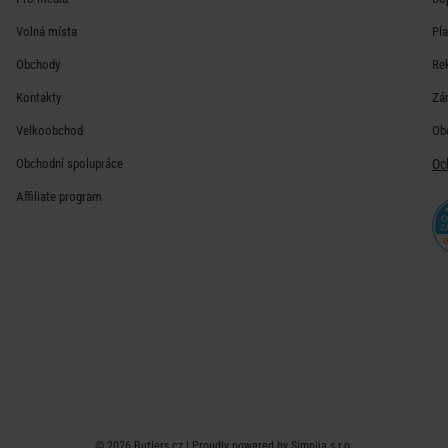
Volná místa
Pl
Obchody
Re
Kontakty
Zá
Velkoobchod
Ob
Obchodní spolupráce
Oc
Affiliate program
© 2026
Butlers.cz
| Proudly powered by
Simplia s.r.o.