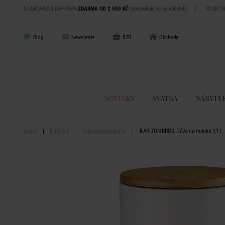
STANDARDNÍ DOPRAVA
ZDARMA OD 2 500 KČ
(nevztahuje se na nábytek)
|
30 DNÍ 
Blog
Newsletter
B2B
Obchody
NOVINKY
SVATBA
NÁBYTE
Domů
Kuchyně
Skladování potravin
KARLTON BROS. Dóza na mouku 1,1 l