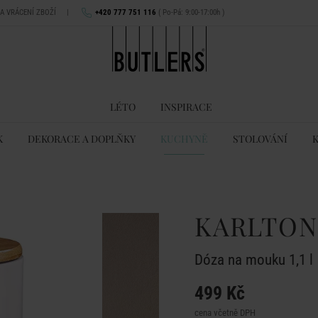
NA VRÁCENÍ ZBOŽÍ
|
+420 777 751 116
( Po-Pá: 9:00-17:00h )
LÉTO
INSPIRACE
K
DEKORACE A DOPLŇKY
KUCHYNĚ
STOLOVÁNÍ
KARLTON
Dóza na mouku 1,1 l
499 Kč
cena včetně DPH