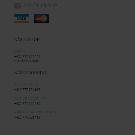
info@butlers.cz
NÁŠ E-SHOP
E-SHOP
+420 777 751 116
( Po-Pá: 9:00-17:00h )
NAŠE PRODEJNY
ATRIUM FLORA
+420 777 751 005
WESTFIELD CHODOV
+420 777 751 132
NÁKUPNÍ GALERIE MYSLBEK
+420 774 258 169