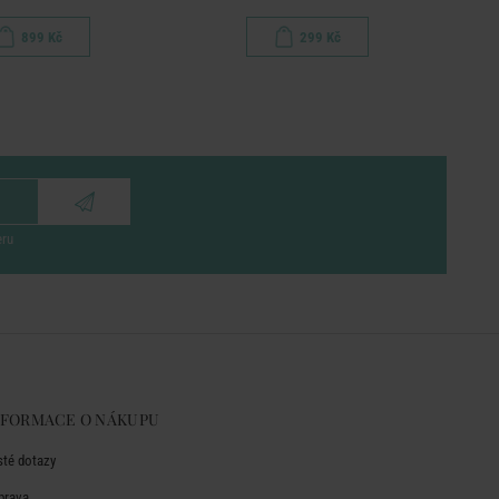
899 Kč
299 Kč
eru
NFORMACE O NÁKUPU
sté dotazy
prava