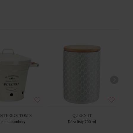
INTERBOTTOM'S
QUEEN IT
a na brambory
Dóza listy 700 ml
Dóza