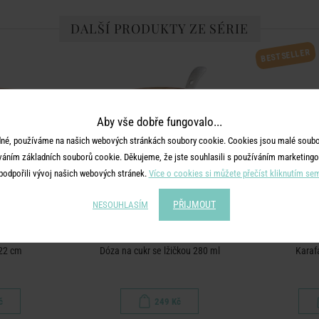
DALŠÍ PRODUKTY ZE SÉRIE
BESTSELLER
Aby vše dobře fungovalo...
né, používáme na našich webových stránkách soubory cookie. Cookies jsou malé soubor
váním základních souborů cookie. Děkujeme, že jste souhlasili s používáním marketingo
podpořili vývoj našich webových stránek.
Více o cookies si můžete přečíst kliknutím se
PŘIJMOUT
NESOUHLASÍM
ROS.
KARLTON BROS.
KAR
 22 cm
Dóza na cukr se lžičkou 280 ml
Karaf
č
249 Kč