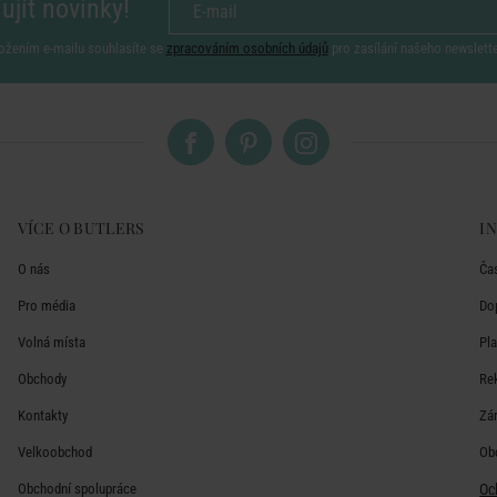
ujít novinky!
ožením e-mailu souhlasíte se
zpracováním osobních údajů
pro zasílání našeho newslett
VÍCE O BUTLERS
I
O nás
Ča
Pro média
Do
Volná místa
Pl
Obchody
Re
Kontakty
Zá
Velkoobchod
Ob
Obchodní spolupráce
Oc