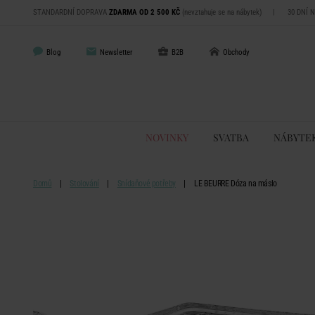
STANDARDNÍ DOPRAVA
ZDARMA OD 2 500 KČ
(nevztahuje se na nábytek)
|
30 DNÍ 
Blog
Newsletter
B2B
Obchody
NOVINKY
SVATBA
NÁBYTE
Domů
Stolování
Snídaňové potřeby
LE BEURRE Dóza na máslo