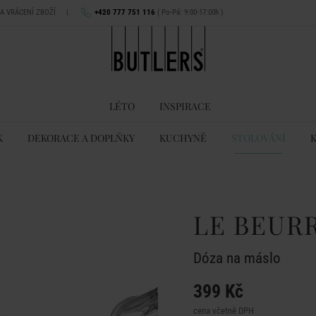
NA VRÁCENÍ ZBOŽÍ
|
+420 777 751 116
( Po-Pá: 9:00-17:00h )
LÉTO
INSPIRACE
K
DEKORACE A DOPLŇKY
KUCHYNĚ
STOLOVÁNÍ
LE BEUR
Dóza na máslo
399 Kč
cena včetně DPH