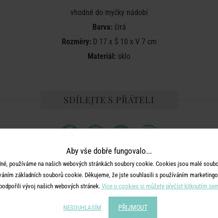
vhodné do myčky nádobí
Barva:
čirá
Rozměry:
D 17 x Š 10 x V 7 cm
Materiál:
sklo
SDÍLEJTE S PŘÁTELI
Aby vše dobře fungovalo...
né, používáme na našich webových stránkách soubory cookie. Cookies jsou malé soubor
váním základních souborů cookie. Děkujeme, že jste souhlasili s používáním marketingo
MOHLO BY SE VÁM LÍBIT
podpořili vývoj našich webových stránek.
Více o cookies si můžete přečíst kliknutím se
PŘIJMOUT
NESOUHLASÍM