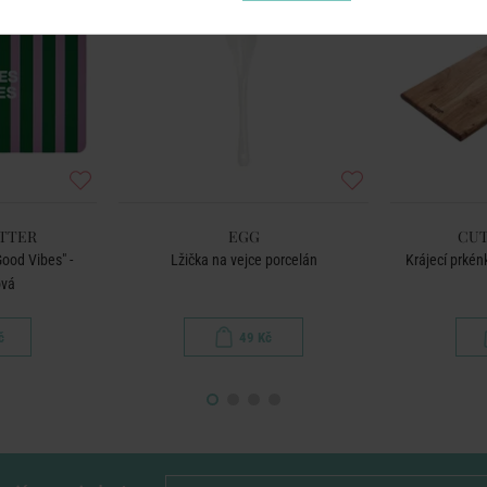
UTTER
EGG
CUT
ood Vibes" -
Lžička na vejce porcelán
Krájecí prké
ová
č
49 Kč