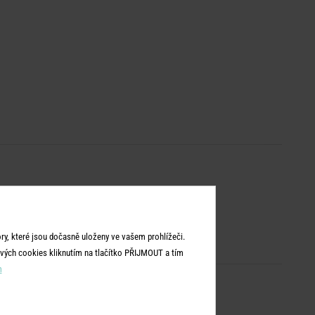
y, které jsou dočasně uloženy ve vašem prohlížeči.
vých cookies kliknutím na tlačítko PŘIJMOUT a tím
m