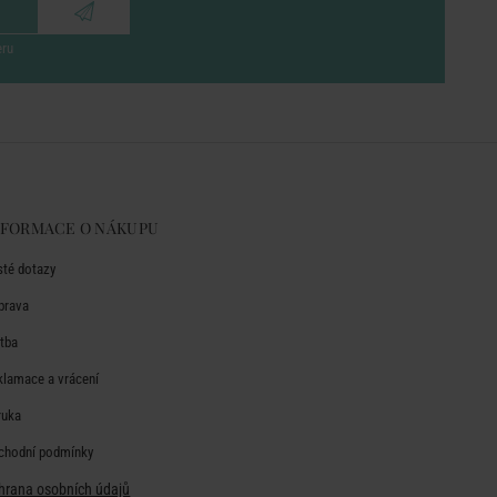
eru
NFORMACE O NÁKUPU
sté dotazy
prava
atba
klamace a vrácení
ruka
chodní podmínky
hrana osobních údajů