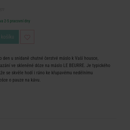
277
a 2-5 pracovní dny
 košíku
o den u snídaně chutné čerstvé máslo k Vaší housce,
mazání ve skleněné dóze na máslo LE BEURRE. Je typického
kže se skvěle hodí i ráno ke křupavému nedělnímu
iošce o pauze na kávu.