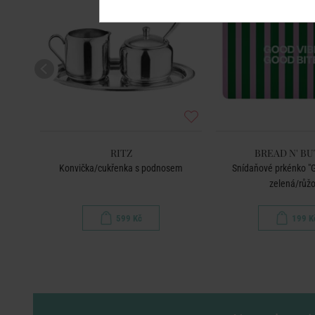
RITZ
BREAD N' B
Konvička/cukřenka s podnosem
Snídaňové prkénko "G
zelená/růž
599 Kč
199 K