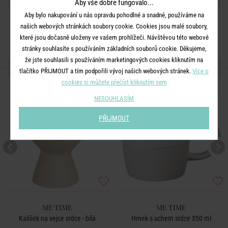
Aby vše dobře fungovalo...
Aby bylo nakupování u nás opravdu pohodlné a snadné, používáme na
našich webových stránkách soubory cookie. Cookies jsou malé soubory,
které jsou dočasně uloženy ve vašem prohlížeči. Návštěvou této webové
stránky souhlasíte s používáním základních souborů cookie. Děkujeme,
že jste souhlasili s používáním marketingových cookies kliknutím na
DALŠÍ PRODUKTY ZE SÉRIE
tlačítko PŘIJMOUT a tím podpořili vývoj našich webových stránek.
Více o
cookies si můžete přečíst kliknutím sem
NESOUHLASÍM
PŘIJMOUT
ME TIME
ME TIME
Kalíšek na vejce srdce - bílá
Hrnek s uchem srdce 350 ml