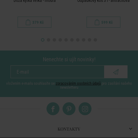
Dóza kytka velká - modrá
Odpadkový koš 3 l - antracitová
379 Kč
599 Kč
Nenechte si ujít novinky!
vložením e-mailu souhlasíte se
zpracováním osobních údajů
pro zasílání našeho
newsletteru
KONTAKTY