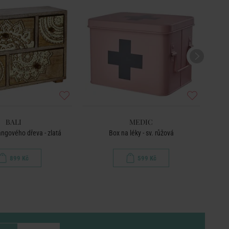
BALI
MEDIC
angového dřeva - zlatá
Box na léky - sv. růžová
899 Kč
599 Kč