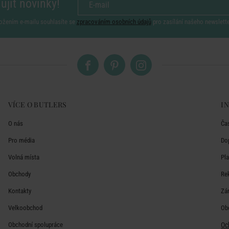
ujít novinky!
ožením e-mailu souhlasíte se
zpracováním osobních údajů
pro zasílání našeho newslett
VÍCE O BUTLERS
I
O nás
Ča
Pro média
Do
Volná místa
Pl
Obchody
Re
Kontakty
Zá
Velkoobchod
Ob
Obchodní spolupráce
Oc