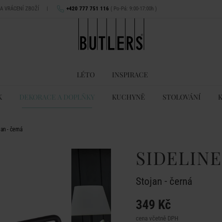
NA VRÁCENÍ ZBOŽÍ
|
+420 777 751 116
( Po-Pá: 9:00-17:00h )
LÉTO
INSPIRACE
K
DEKORACE A DOPLŇKY
KUCHYNĚ
STOLOVÁNÍ
an - černá
SIDELINE
Stojan - černá
349 Kč
cena včetně DPH