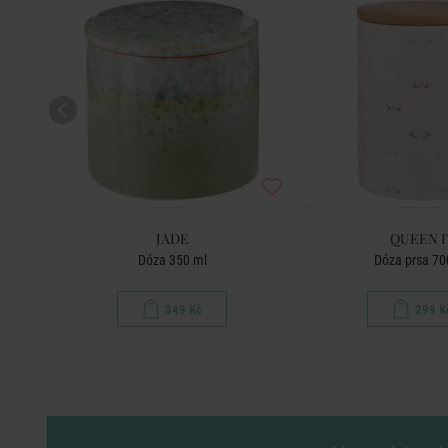
JADE
QUEEN I
á
Dóza 350 ml
Dóza prsa 70
349 Kč
299 K