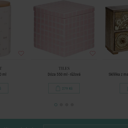
T
TILES
0 ml
Dóza 550 ml - růžová
Skříňka z m
č
279 Kč