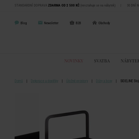
STANDARDNÍ DOPRAVA
ZDARMA OD 2 500 KČ
(nevztahuje se na nábytek)
|
30 DNÍ 
Blog
Newsletter
B2B
Obchody
NOVINKY
SVATBA
NÁBYTE
Domů
Dekorace a doplňky
Úložné prostory
Dózy a boxy
SIDELINE Stoj