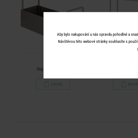
Aby bylo nakupování u nás opravdu pohodlné a snad
Návštěvou této webové stránky souhlasíte s použí
SIDELINE
SIDELIN
Stojan - šedohnědá
Stojan se 3 policemi
349 Kč
699 K