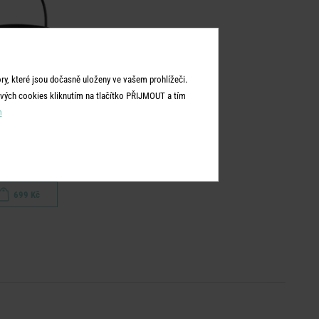
y, které jsou dočasně uloženy ve vašem prohlížeči.
vých cookies kliknutím na tlačítko PŘIJMOUT a tím
m
SIDELINE
ažér - černá
699 Kč