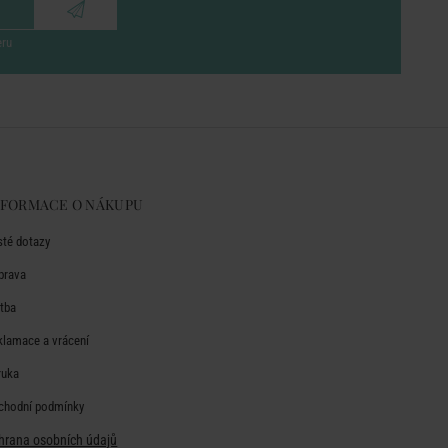
eru
NFORMACE O NÁKUPU
sté dotazy
prava
atba
klamace a vrácení
ruka
chodní podmínky
hrana osobních údajů