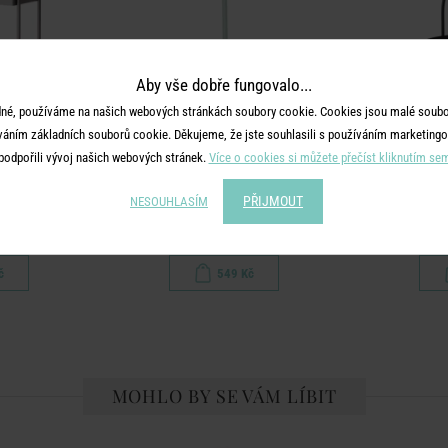
Aby vše dobře fungovalo...
né, používáme na našich webových stránkách soubory cookie. Cookies jsou malé soubor
váním základních souborů cookie. Děkujeme, že jste souhlasili s používáním marketingo
podpořili vývoj našich webových stránek.
Více o cookies si můžete přečíst kliknutím se
E
SIDELINE
PŘIJMOUT
NESOUHLASÍM
 - šedohnědá
Etažér 2-patrový - mátová
Et
č
549 Kč
MOHLO BY SE VÁM LÍBIT