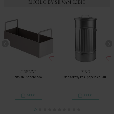
MOHLO BY SE VÁM LÍBIT
SIDELINE
ZINC
Stojan - šedohnědá
Odpadkový koš "popelnice" 40 l
349 Kč
999 Kč