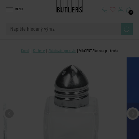
MENU
0
Domů
Kuchyně
Skladování potravin
VINCENT Slánka a pepřenka