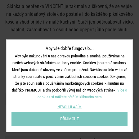
Slánka a pepřenka VINCENT je tak malá a šikovná, že se vejde
na každý snídaňový stolek do postele i do každého piknikového
koše a vhod přijde i v malé kuchyni. Stačí jen odšroubovat víčko,
naplnit, zašroubovat a osolit nebo opepřit jídlo podle chuti.
DETAILY PRODUKTU
Aby vše dobře fungovalo...
Aby bylo nakupování u nás opravdu pohodlné a snadné, používáme na
Barva:
čirá
našich webových stránkách soubory cookie. Cookies jsou malé soubory,
Rozměry:
V 4,5 x Š 2,5 x H 2,5 cm
které jsou dočasně uloženy ve vašem prohlížeči. Návštěvou této webové
stránky souhlasíte s používáním základních souborů cookie. Děkujeme,
Materiál:
sklo, ušlechtilá ocel
že jste souhlasili s používáním marketingových cookies kliknutím na
tlačítko PŘIJMOUT a tím podpořili vývoj našich webových stránek.
Více o
cookies si můžete přečíst kliknutím sem
SDÍLEJTE S PŘÁTELI
NESOUHLASÍM
PŘIJMOUT