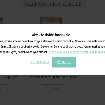
DALŠÍ PRODUKTY ZE SÉRIE
Aby vše dobře fungovalo...
né, používáme na našich webových stránkách soubory cookie. Cookies jsou malé soubor
váním základních souborů cookie. Děkujeme, že jste souhlasili s používáním marketingo
podpořili vývoj našich webových stránek.
Více o cookies si můžete přečíst kliknutím se
PŘIJMOUT
NESOUHLASÍM
CK
WOODLOCK
 čirá/přírodní
Skleněná dóza 2300 ml - čirá/přírodní
č
399 Kč