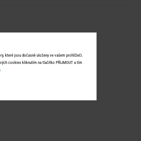
y, které jsou dočasně uloženy ve vašem prohlížeči.
vých cookies kliknutím na tlačítko PŘIJMOUT a tím
m