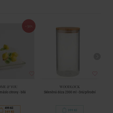
-30
%
ME & YOU
WOODLOCK
áslo citrony - bílá
Skleněná dóza 2300 ml - čirá/přírodní
499 Kč
399 Kč
349 Kč