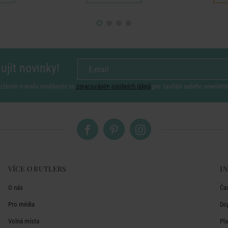
ujít novinky!
ožením e-mailu souhlasíte se
zpracováním osobních údajů
pro zasílání našeho newslett
VÍCE O BUTLERS
I
O nás
Ča
Pro média
Do
Volná místa
Pl