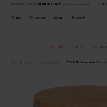
STANDARDNÍ DOPRAVA
ZDARMA OD 2 500 KČ
(nevztahuje se na nábytek)
|
30 DNÍ 
Blog
Newsletter
B2B
Obchody
NOVINKY
SVATBA
NÁBYTE
Domů
Kuchyně
Skladování potravin
WOODLOCK Skleněná dóza 550 ml - čir