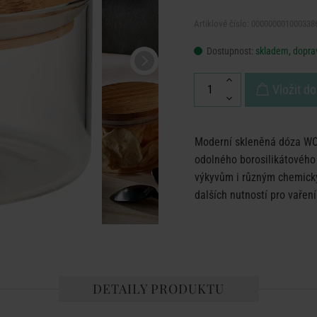
Artiklové číslo: 000000001000338
Dostupnost:
skladem, doprav
Vložit do
Moderní skleněná dóza W
odolného borosilikátového 
výkyvům i různým chemický
dalších nutností pro vaření
DETAILY PRODUKTU