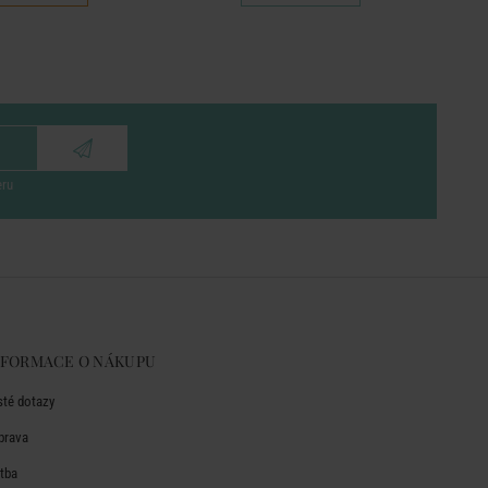
eru
NFORMACE O NÁKUPU
sté dotazy
prava
atba