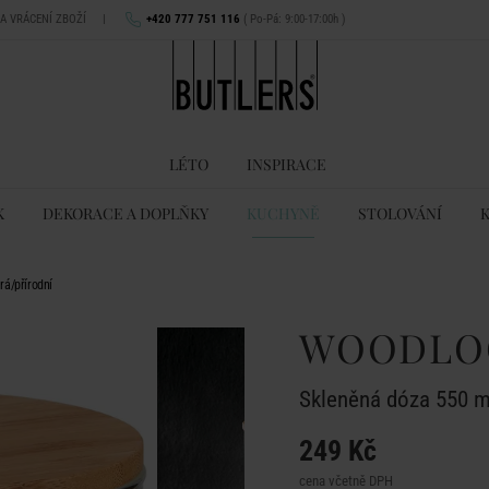
NA VRÁCENÍ ZBOŽÍ
|
+420 777 751 116
( Po-Pá: 9:00-17:00h )
LÉTO
INSPIRACE
K
DEKORACE A DOPLŇKY
KUCHYNĚ
STOLOVÁNÍ
á/přírodní
WOODLO
Skleněná dóza 550 ml 
249 Kč
cena včetně DPH