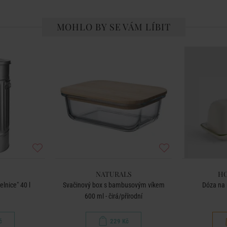
MOHLO BY SE VÁM LÍBIT
NATURALS
HO
lnice" 40 l
Svačinový box s bambusovým víkem
Dóza na m
600 ml - čirá/přírodní
č
229 Kč