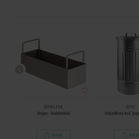
SIDELINE
ZINC
odní
Stojan - šedohnědá
Odpadkový koš "pope
349 Kč
999 K