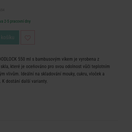
654
a 2-5 pracovní dny
 košíku
OODLOCK 550 ml s bambusovým víkem je vyrobena z
skla, které je oceňováno pro svou odolnost vůči teplotním
m vlivům. Ideální na skladování mouky, cukru, vloček a
. K dostání další varianty.