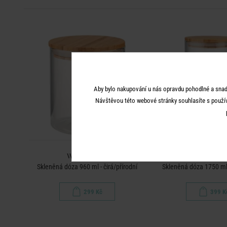
Aby bylo nakupování u nás opravdu pohodlné a snad
Návštěvou této webové stránky souhlasíte s použí
WOODLOCK
WOODLO
Skleněná dóza 960 ml - čirá/přírodní
Skleněná dóza 1750 ml -
299 Kč
399 K