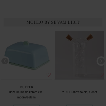
MOHLO BY SE VÁM LÍBIT
BUTTER
Dóza na máslo keramická -
2-IN-1 Lahev na olej a ocet
modrá/zelená