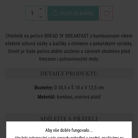
Vložit do košíku
Chlebník na pečivo BREAD 'N' BREAKFAST s bambusovým víkem
efektně schová sáčky a balíčky s chlebem a pekařskými výrobky.
Uvnitř je Vaše pečivo dobře uloženo a zároveň chráněno před
hmyzem i potravinovými moly.
DETAILY PRODUKTU
Rozměry:
D 30,5 x Š 18 x V 12,5 cm
Materiál:
bambus, ocelový plášť
SDÍLEJTE S PŘÁTELI
Aby vše dobře fungovalo...
Aby bylo nakupování u nás opravdu pohodlné a snadné, používáme na