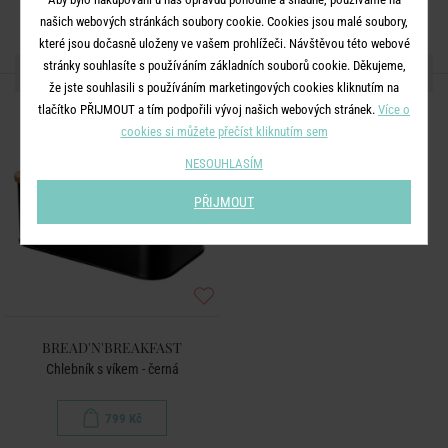
našich webových stránkách soubory cookie. Cookies jsou malé soubory,
které jsou dočasně uloženy ve vašem prohlížeči. Návštěvou této webové
stránky souhlasíte s používáním základních souborů cookie. Děkujeme,
DALŠÍ PRODUKTY ZE SÉRIE
že jste souhlasili s používáním marketingových cookies kliknutím na
tlačítko PŘIJMOUT a tím podpořili vývoj našich webových stránek.
Více o
cookies si můžete přečíst kliknutím sem
NESOUHLASÍM
PŘIJMOUT
BREAD'N'BREAKFAST
Chlebník s víkem - černá
799 Kč