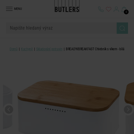
MENU
0
Domů
Kuchyně
Skladování potravin
BREAD'N'BREAKFAST Chlebník s víkem - bílá