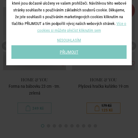
které jsou dočasně uloženy ve vašem prohlížeči. Návštěvou této webové
-30
stránky souhlasíte s používáním základních souborů cookie. Děkujeme,
%
že jste souhlasili s používáním marketingových cookies kliknutím na
tlačítko PŘIJMOUT a tím podpořili vývoj našich webových stránek.
Více o
cookies si můžete přečíst kliknutím sem
NESOUHLASÍM
PŘIJMOUT
HOME & YOU
HOME & YOU
Forma na bábovku 23 cm - tm.
Plyšová hračka kuřátko 19 cm
zelená
179 Kč
249 Kč
125 Kč