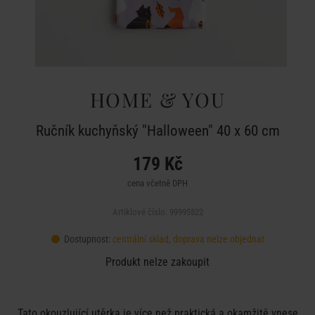
HOME & YOU
Ručník kuchyňský "Halloween" 40 x 60 cm
179 Kč
cena včetně DPH
Artiklové číslo: 99995522
Dostupnost:
centrální sklad, doprava nelze objednat
Produkt nelze zakoupit
Tato okouzlující utěrka je více než praktická a okamžitě vnese