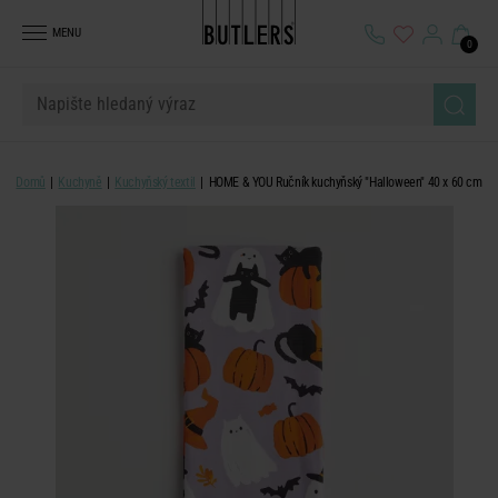
MENU
0
Domů
Kuchyně
Kuchyňský textil
HOME & YOU Ručník kuchyňský "Halloween" 40 x 60 cm