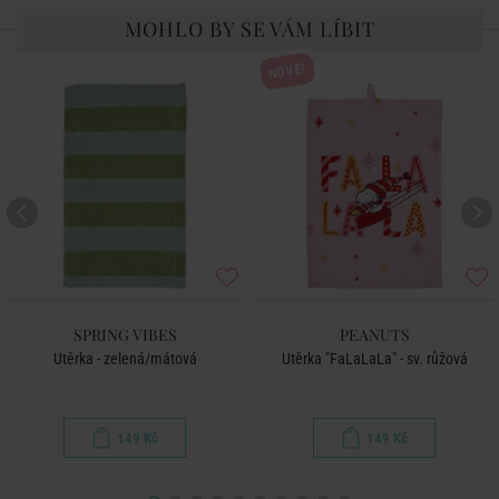
MOHLO BY SE VÁM LÍBIT
NOVÉ!
SPRING VIBES
PEANUTS
Utěrka - zelená/mátová
Utěrka "FaLaLaLa" - sv. růžová
149 Kč
149 Kč