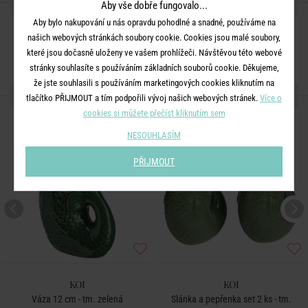
SDÍLEJTE S PŘÁTELI
Aby vše dobře fungovalo...
Aby bylo nakupování u nás opravdu pohodlné a snadné, používáme na
našich webových stránkách soubory cookie. Cookies jsou malé soubory,
které jsou dočasně uloženy ve vašem prohlížeči. Návštěvou této webové
stránky souhlasíte s používáním základních souborů cookie. Děkujeme,
že jste souhlasili s používáním marketingových cookies kliknutím na
DALŠÍ PRODUKTY ZE SÉRIE
tlačítko PŘIJMOUT a tím podpořili vývoj našich webových stránek.
Více o
cookies si můžete přečíst kliknutím sem
NESOUHLASÍM
PŘIJMOUT
KOI
KOI
Váza 12 cm - tm. zelená
Slánka a pepřenka set 2 ks - tm.