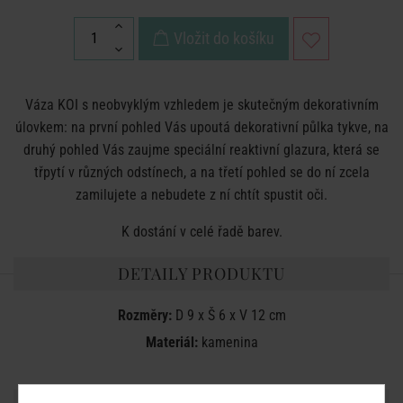
Vložit do košíku
Váza KOI s neobvyklým vzhledem je skutečným dekorativním
úlovkem: na první pohled Vás upoutá dekorativní půlka tykve, na
druhý pohled Vás zaujme speciální reaktivní glazura, která se
třpytí v různých odstínech, a na třetí pohled se do ní zcela
zamilujete a nebudete z ní chtít spustit oči.
K dostání v celé řadě barev.
DETAILY PRODUKTU
Rozměry:
D 9 x Š 6 x V 12 cm
Materiál:
kamenina