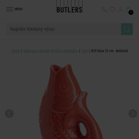
MENU
0
Domů
Dekorace a doplňky
Vázy a květináče
Vázy
KOI Váza 12 cm - korálová