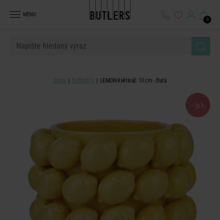
MENU
0
Domů
Květináče
LEMON Květináč 13 cm - žlutá
-30
%