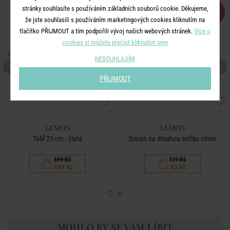
stránky souhlasíte s používáním základních souborů cookie. Děkujeme,
-30
-30
%
%
že jste souhlasili s používáním marketingových cookies kliknutím na
tlačítko PŘIJMOUT a tím podpořili vývoj našich webových stránek.
Více o
cookies si můžete přečíst kliknutím sem
NESOUHLASÍM
PŘIJMOUT
LEMON
LEMON
Talíř 25 cm - žlutá
Svícen na dlouhou svíčku citron
699 Kč
119 Kč
489 Kč
83 Kč
MOHLO BY SE VÁM LÍBIT