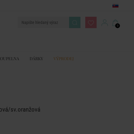
0
KOUPELNA
DÁRKY
VÝPRODEJ
žová/sv.oranžová