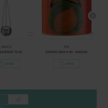
DISCO
TIN
ý květináč 10 cm
Květináč citron 9 cm - oranžová
Kvě
349 Kč
149 Kč
eru