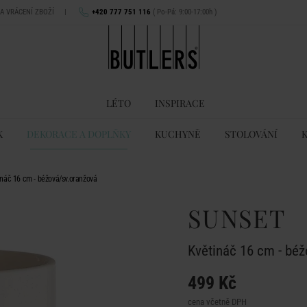
NA VRÁCENÍ ZBOŽÍ
|
+420 777 751 116
( Po-Pá: 9:00-17:00h )
LÉTO
INSPIRACE
K
DEKORACE A DOPLŇKY
KUCHYNĚ
STOLOVÁNÍ
náč 16 cm - béžová/sv.oranžová
SUNSET
Květináč 16 cm - bé
499 Kč
cena včetně DPH