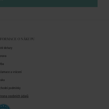
NFORMACE O NÁKUPU
sté dotazy
prava
atba
klamace a vrácení
ruka
chodní podmínky
hrana osobních údajů