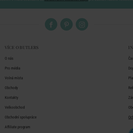
VÍCE O BUTLERS
I
O nás
Ča
Pro média
Do
Volná místa
Pl
Obchody
Re
Kontakty
Zá
Velkoobchod
Ob
Obchodní spolupráce
Oc
Affiliate program