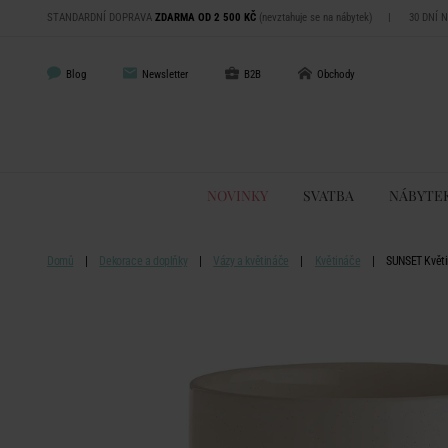
STANDARDNÍ DOPRAVA
ZDARMA OD 2 500 KČ
(nevztahuje se na nábytek)
|
30 DNÍ 
Blog
Newsletter
B2B
Obchody
NOVINKY
SVATBA
NÁBYTE
Domů
Dekorace a doplňky
Vázy a květináče
Květináče
SUNSET Květi