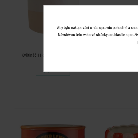
Aby bylo nakupování u nás opravdu pohodlné a snad
Návštěvou této webové stránky souhlasíte s použí
SUNSET
Květináč 11 cm - béžová/sv.oranžová
249 Kč
-30
%