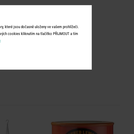
y, které jsou dočasně uloženy ve vašem prohlížeči.
vých cookies kliknutím na tlačítko PŘIJMOUT a tím
m