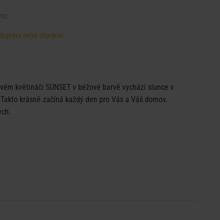
752
, doprava nelze objednat
vém květináči SUNSET v béžové barvě vychází slunce v
 Takto krásně začíná každý den pro Vás a Váš domov.
ech.