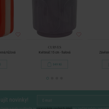
CURVES
rvená/růžová
Květináč 15 cm - fialová
Závěsn
č
349 Kč
ujít novinky!
ožením e-mailu souhlasíte se
zpracováním osobních údajů
pro zasílání našeho newslett