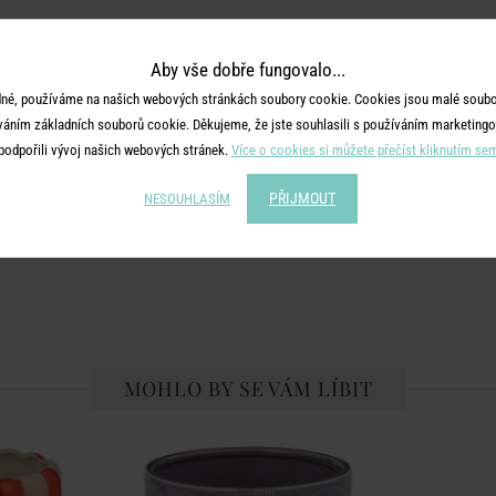
Aby vše dobře fungovalo...
né, používáme na našich webových stránkách soubory cookie. Cookies jsou malé soubor
váním základních souborů cookie. Děkujeme, že jste souhlasili s používáním marketingo
podpořili vývoj našich webových stránek.
Více o cookies si můžete přečíst kliknutím se
PŘIJMOUT
NESOUHLASÍM
MOHLO BY SE VÁM LÍBIT