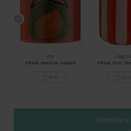
TIN
CIRCUS
Květináč citron 6 cm - oranžová
Květináč 15 cm - če
89 Kč
379 K
Nenechte si 
vl