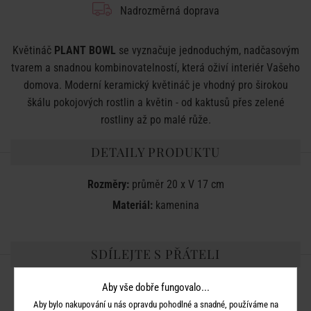
Nadrozměrná doprava
Květináč
PLANT BOWL
se vyznačuje jednoduchým, nadčasovým
tvarem a snadnou kombinovatelností, která oživí interiér Vašeho
domova. Moderní keramický květináč je vhodný pro širokou
škálu pokojových rostlin a květin - od kaktusů přes zelené
rostliny až po malé růže.
DETAILY PRODUKTU
Rozměry:
průměr 20 x V 17 cm
Materiál:
kamenina
SDÍLEJTE S PŘÁTELI
Aby vše dobře fungovalo...
Aby bylo nakupování u nás opravdu pohodlné a snadné, používáme na