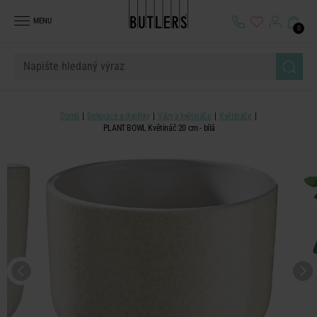
MENU
0
Domů
Dekorace a doplňky
Vázy a květináče
Květináče
PLANT BOWL Květináč 20 cm - bílá