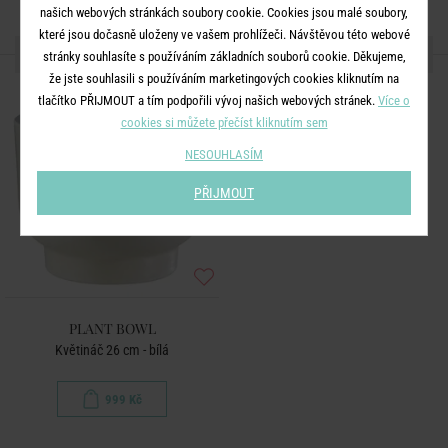
našich webových stránkách soubory cookie. Cookies jsou malé soubory,
které jsou dočasně uloženy ve vašem prohlížeči. Návštěvou této webové
DALŠÍ PRODUKTY ZE SÉRIE
stránky souhlasíte s používáním základních souborů cookie. Děkujeme,
že jste souhlasili s používáním marketingových cookies kliknutím na
tlačítko PŘIJMOUT a tím podpořili vývoj našich webových stránek.
Více o
cookies si můžete přečíst kliknutím sem
NESOUHLASÍM
PŘIJMOUT
PLANT BOWL
Květináč 26 cm - bílá
999 Kč