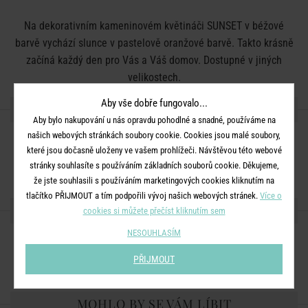
Na dekorativním kameninovém květináči SUNSET v béžové
barvě vychází slunce v pastelově oranžové barvě. Takto krásně
začíná každý den pro Vás a Váš domov. Dostupné v jiných
velikostech.
Aby vše dobře fungovalo...
DETAILY PRODUKTU
Aby bylo nakupování u nás opravdu pohodlné a snadné, používáme na
našich webových stránkách soubory cookie. Cookies jsou malé soubory,
Rozměry:
průměr 11 x V 10 cm
které jsou dočasně uloženy ve vašem prohlížeči. Návštěvou této webové
Materiál:
kamenina
stránky souhlasíte s používáním základních souborů cookie. Děkujeme,
že jste souhlasili s používáním marketingových cookies kliknutím na
tlačítko PŘIJMOUT a tím podpořili vývoj našich webových stránek.
Více o
SDÍLEJTE S PŘÁTELI
cookies si můžete přečíst kliknutím sem
NESOUHLASÍM
PŘIJMOUT
MOHLO BY SE VÁM LÍBIT