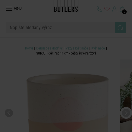
MENU
0
Domů
Dekorace a doplňky
Vázy a květináče
Květináče
SUNSET Květináč 11 cm - béžová/sv.oranžová