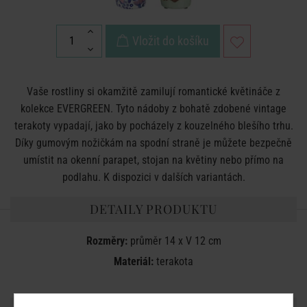
Vložit do košíku
Vaše rostliny si okamžitě zamilují romantické květináče z
kolekce EVERGREEN. Tyto nádoby z bohatě zdobené vintage
terakoty vypadají, jako by pocházely z kouzelného blešího trhu.
Díky gumovým nožičkám na spodní straně je můžete bezpečně
umístit na okenní parapet, stojan na květiny nebo přímo na
podlahu. K dispozici v dalších variantách.
DETAILY PRODUKTU
Rozměry:
průměr 14 x V 12 cm
Materiál:
terakota