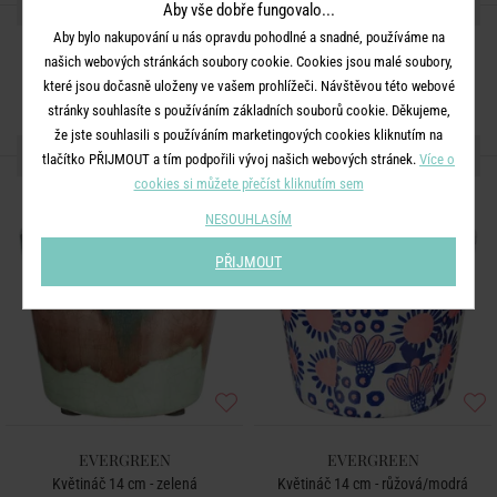
SDÍLEJTE S PŘÁTELI
Aby vše dobře fungovalo...
Aby bylo nakupování u nás opravdu pohodlné a snadné, používáme na
našich webových stránkách soubory cookie. Cookies jsou malé soubory,
které jsou dočasně uloženy ve vašem prohlížeči. Návštěvou této webové
stránky souhlasíte s používáním základních souborů cookie. Děkujeme,
že jste souhlasili s používáním marketingových cookies kliknutím na
DALŠÍ PRODUKTY ZE SÉRIE
tlačítko PŘIJMOUT a tím podpořili vývoj našich webových stránek.
Více o
cookies si můžete přečíst kliknutím sem
NESOUHLASÍM
PŘIJMOUT
EVERGREEN
EVERGREEN
Květináč 14 cm - zelená
Květináč 14 cm - růžová/modrá