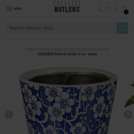
MENU
0
Domů
Dekorace a doplňky
Vázy a květináče
Květináče
EVERGREEN Květináč květiny 14 cm - modrá