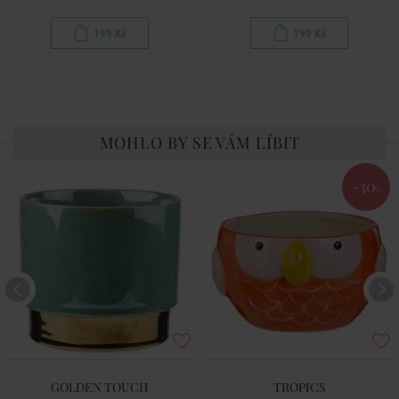
199 Kč
199 Kč
MOHLO BY SE VÁM LÍBIT
-30
%
GOLDEN TOUCH
TROPICS