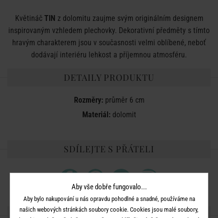
Květináč
TIN
z dolomitu zaujme svým originálním designem
inspirovaným vzhledem plechovky. Dekorativní předměty s tímto
hravým charakterem jsou v současnosti velmi oblíbené, neboť
dodávají interiéru lehkost a příjemnou atmosféru.
DETAILY PRODUKTU
Rozměry:
průměr 6 cm
Materiál:
dolomit
SDÍLEJTE S PŘÁTELI
Aby vše dobře fungovalo...
Aby bylo nakupování u nás opravdu pohodlné a snadné, používáme na
našich webových stránkách soubory cookie. Cookies jsou malé soubory,
DALŠÍ PRODUKTY ZE SÉRIE