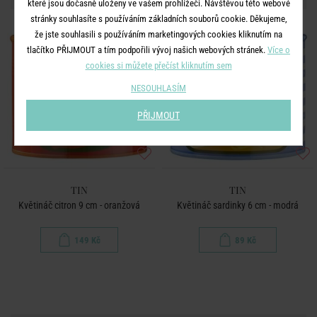
které jsou dočasně uloženy ve vašem prohlížeči. Návštěvou této webové
stránky souhlasíte s používáním základních souborů cookie. Děkujeme,
BESTSELLER
že jste souhlasili s používáním marketingových cookies kliknutím na
tlačítko PŘIJMOUT a tím podpořili vývoj našich webových stránek.
Více o
cookies si můžete přečíst kliknutím sem
NESOUHLASÍM
PŘIJMOUT
TIN
TIN
Květináč citron 9 cm - oranžová
Květináč sardinky 6 cm - modrá
149 Kč
89 Kč