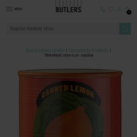
MENU
0
Domů
Dekorace a doplňky
Vázy a květináče
Květináče
TIN Květináč citron 6 cm - oranžová