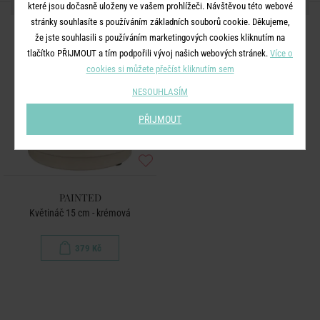
DALŠÍ PRODUKTY ZE SÉRIE
které jsou dočasně uloženy ve vašem prohlížeči. Návštěvou této webové
stránky souhlasíte s používáním základních souborů cookie. Děkujeme,
že jste souhlasili s používáním marketingových cookies kliknutím na
tlačítko PŘIJMOUT a tím podpořili vývoj našich webových stránek.
Více o
cookies si můžete přečíst kliknutím sem
NESOUHLASÍM
PŘIJMOUT
PAINTED
Květináč 15 cm - krémová
379 Kč