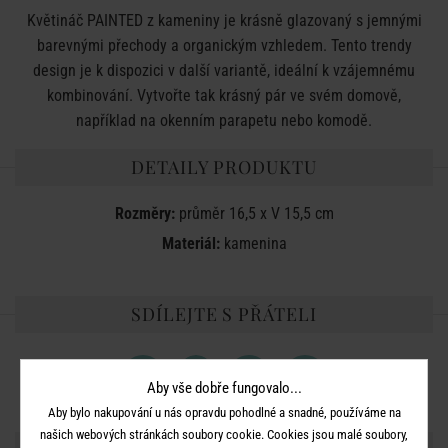
Květináč PAINTED z kameniny je krásně glazovaný s jemnými
barevnými přechody a organickým vzhledem. Tento trendy
design je k dispozici v další variantě, ideální k vzájemnému
kombinování. Vytvořte tak krásný pár ve svém domově,
například na okenním parapetu nebo komodě.
DETAILY PRODUKTU
Rozměry:
průměr
16,5 x V 15,5 cm
Materiál:
kamenina
SDÍLEJTE S PŘÁTELI
Aby vše dobře fungovalo...
Aby bylo nakupování u nás opravdu pohodlné a snadné, používáme na
našich webových stránkách soubory cookie. Cookies jsou malé soubory,