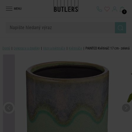
MENU
0
Domů
Dekorace a doplňky
Vázy a květináče
Květináče
PAINTED Květináč 17 cm - zelená