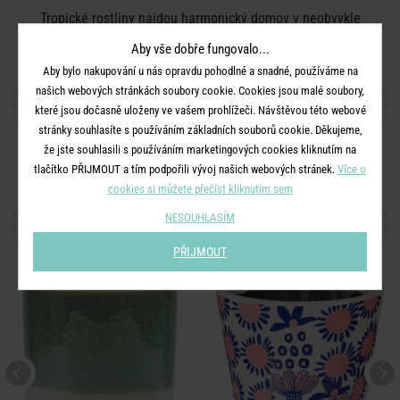
Tropické rostliny najdou harmonický domov v neobvykle
tvarovaném květináči JUNGLE z kameniny. Kombinace
Aby vše dobře fungovalo...
exotického zvířete a bujné rostliny je opravdu poutavá.
Aby bylo nakupování u nás opravdu pohodlné a snadné, používáme na
našich webových stránkách soubory cookie. Cookies jsou malé soubory,
SDÍLEJTE S PŘÁTELI
které jsou dočasně uloženy ve vašem prohlížeči. Návštěvou této webové
stránky souhlasíte s používáním základních souborů cookie. Děkujeme,
že jste souhlasili s používáním marketingových cookies kliknutím na
tlačítko PŘIJMOUT a tím podpořili vývoj našich webových stránek.
Více o
cookies si můžete přečíst kliknutím sem
NESOUHLASÍM
MOHLO BY SE VÁM LÍBIT
PŘIJMOUT