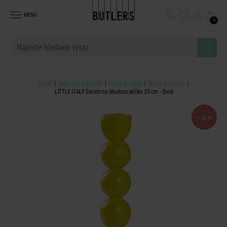
MENU
0
Domů
Dekorace a doplňky
Svícny a svíčky
Svícny a lucerny
LITTLE ITALY Svícen na dlouhou svíčku 20 cm - žlutá
-30
%