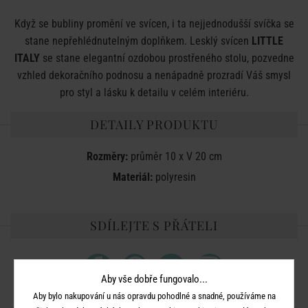
Když se bubliny promění ve svícen, i ta nejjednodušší svíčka se
stane nepřehlédnutelným doplňkem. Lesklý svícen
LITTLE
ITALY
se stane elegantní ozdobou prostřeného stolu, pozvedne
vzhled dekoračního podnosu a nenápadně prozradí Váš smysl
pro styl a lásku k detailu v celém interiéru.
DETAILY PRODUKTU
Rozměry:
průměr 10 x V 20 cm
Materiál:
polyresin
SDÍLEJTE S PŘÁTELI
Aby vše dobře fungovalo...
Aby bylo nakupování u nás opravdu pohodlné a snadné, používáme na