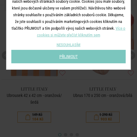
našich webových stránkách soubory cookie. Cookies jsou malé soubory,
DALŠÍ PRODUKTY ZE SÉRIE
které jsou dočasně uloženy ve vašem prohlížeči. Návštěvou této webové
stránky souhlasíte s používáním základních souborů cookie. Děkujeme,
-30
-30
%
%
že jste souhlasili s používáním marketingových cookies kliknutím na
tlačítko PŘIJMOUT a tím podpořili vývoj našich webových stránek.
Více o
cookies si můžete přečíst kliknutím sem
NESOUHLASÍM
PŘIJMOUT
LITTLE ITALY
LITTLE ITALY
Ubrousek 42 x 42 cm - oranžová/
Ubrus 170 x 250 cm - oranžová/bílá
šedá
149 Kč
1 290 Kč
104 Kč
903 Kč