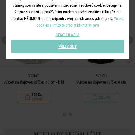
stránky souhlasíte s používáním základních souborů cookie. Děkujeme,
-50
%
že jste souhlasili s používáním marketingových cookies kliknutím na
tlačítko PŘIJMOUT a tím podpořili vývoj našich webových stránek.
Více o
cookies si můžete přečíst kliknutím sem
NESOUHLASÍM
PŘIJMOUT
YOKO
YOKO
Svícen na čajovou svíčku 16 cm - bílá
Svícen na čajovou svíčku 9 cm
399 Kč
229 Kč
200 Kč
MOHLO BY SE VÁM LÍBIT