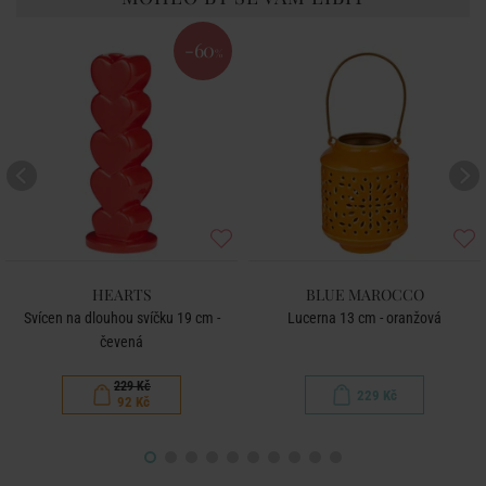
-60
%
HEARTS
BLUE MAROCCO
Svícen na dlouhou svíčku 19 cm -
Lucerna 13 cm - oranžová
čevená
229 Kč
229 Kč
92 Kč