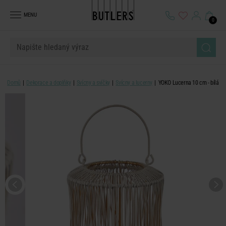
MENU
0
Domů
Dekorace a doplňky
Svícny a svíčky
Svícny a lucerny
YOKO Lucerna 10 cm - bílá