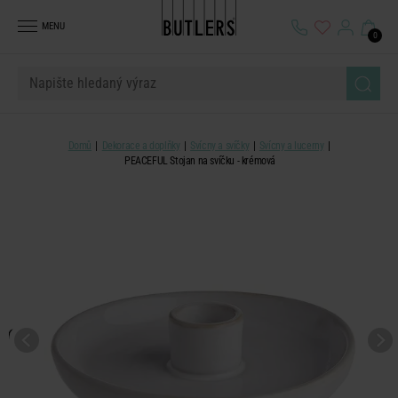
MENU
0
Domů
Dekorace a doplňky
Svícny a svíčky
Svícny a lucerny
PEACEFUL Stojan na svíčku - krémová