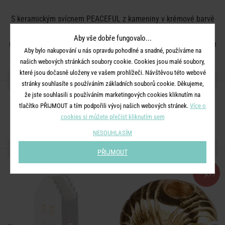
S keramickým svícnem PEACEFUL z kameniny v krémové barvě
jde vše hladce díky modernímu vzhledu. Svícen se skvěle hodí
Aby vše dobře fungovalo...
na dřevěné stoly, nebo jej můžete na stůl zkombinovat s lněným
Aby bylo nakupování u nás opravdu pohodlné a snadné, používáme na
ubrusem a trendy nádobím s reaktivní glazurou.
našich webových stránkách soubory cookie. Cookies jsou malé soubory,
které jsou dočasně uloženy ve vašem prohlížeči. Návštěvou této webové
SDÍLEJTE S PŘÁTELI
stránky souhlasíte s používáním základních souborů cookie. Děkujeme,
že jste souhlasili s používáním marketingových cookies kliknutím na
tlačítko PŘIJMOUT a tím podpořili vývoj našich webových stránek.
Více o
cookies si můžete přečíst kliknutím sem
NESOUHLASÍM
MOHLO BY SE VÁM LÍBIT
PŘIJMOUT
-50
%