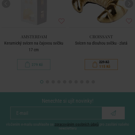
AMSTERDAM
CROISSANT
Keramický svícen na čajovou svíčku
Svícen na dlouhou svíčku - zlatá
17 cm
229 Kč
279 Kč
115 Kč
Nenechte si ujít novinky!
vložením e-mailu souhlasíte se
zpracováním osobních údajů
pro zasílání našeho
newsletteru