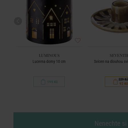
LUMINOUS
SEVENTI
 černá
Lucerna domy 10 cm
Svícen na dlouhou sví
229 K
199 Kč
92 Kč
Nenechte si 