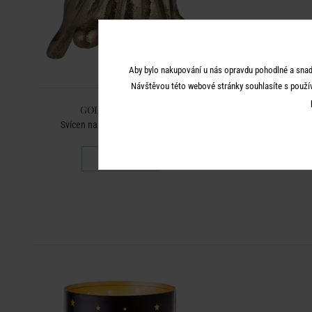
Aby bylo nakupování u nás opravdu pohodlné a snad
Návštěvou této webové stránky souhlasíte s použí
GOLDEN NATURE
Svícen na dlouhou svíčku želva
149 Kč