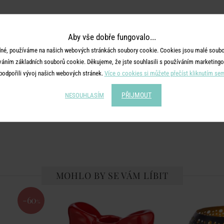
Aby vše dobře fungovalo...
né, používáme na našich webových stránkách soubory cookie. Cookies jsou malé soubor
váním základních souborů cookie. Děkujeme, že jste souhlasili s používáním marketingo
podpořili vývoj našich webových stránek.
Více o cookies si můžete přečíst kliknutím se
PŘIJMOUT
NESOUHLASÍM
MOHLO BY SE VÁM LÍBIT
-60
%