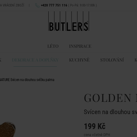
NA VRÁCENÍ ZBOŽÍ
|
+420 777 751 116
( Po-Pá: 9:00-17:00h )
LÉTO
INSPIRACE
K
DEKORACE A DOPLŇKY
KUCHYNĚ
STOLOVÁNÍ
ATURE Svícen na dlouhou svíčku palma
GOLDEN 
Svícen na dlouhou s
199 Kč
cena včetně DPH