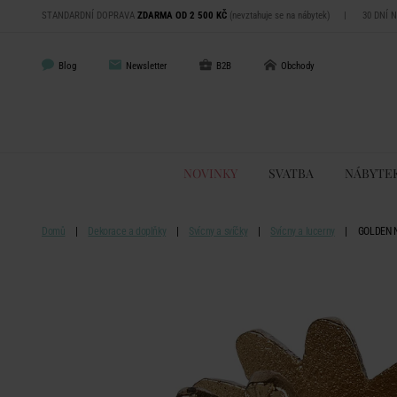
STANDARDNÍ DOPRAVA
ZDARMA OD 2 500 KČ
(nevztahuje se na nábytek)
|
30 DNÍ 
Blog
Newsletter
B2B
Obchody
NOVINKY
SVATBA
NÁBYTE
Domů
Dekorace a doplňky
Svícny a svíčky
Svícny a lucerny
GOLDEN N