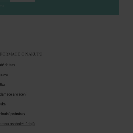
eru
NFORMACE O NÁKUPU
sté dotazy
prava
atba
klamace a vrácení
ruka
chodní podmínky
hrana osobních údajů