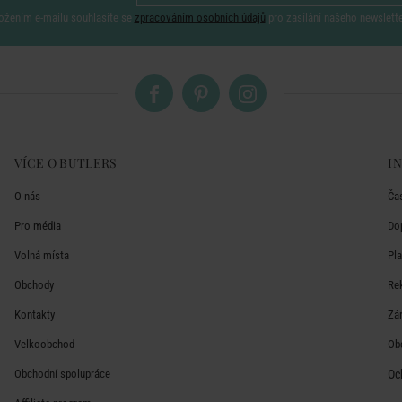
ožením e-mailu souhlasíte se
zpracováním osobních údajů
pro zasílání našeho newslett
VÍCE O BUTLERS
I
O nás
Ča
Pro média
Do
Volná místa
Pl
Obchody
Re
Kontakty
Zá
Velkoobchod
Ob
Obchodní spolupráce
Oc