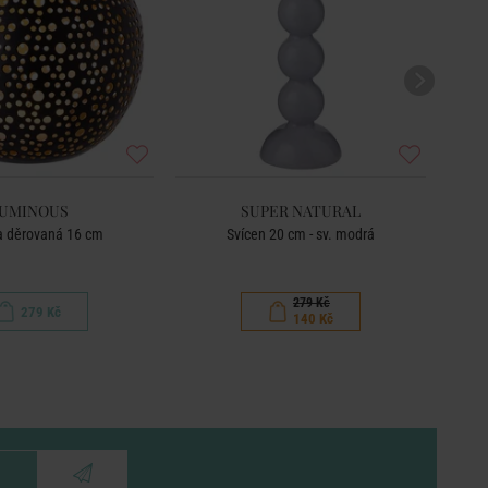
UMINOUS
SUPER NATURAL
a děrovaná 16 cm
Svícen 20 cm - sv. modrá
Kera
279 Kč
279 Kč
140 Kč