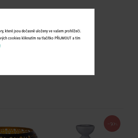
y, které jsou dočasně uloženy ve vašem prohlížeči.
vých cookies kliknutím na tlačítko PŘIJMOUT a tím
m
BEST
-50
%