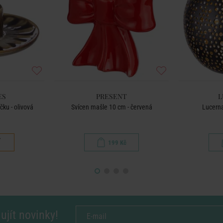
ES
PRESENT
L
čku - olivová
Svícen mašle 10 cm - červená
Lucern
č
199 Kč
ujít novinky!