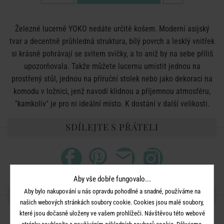
Železné lucerně YOKO nedáte určitě košem. Moderní asijský
tvar a decentně průhledná struktura, bílý povrch a lesklý vnitřek
si krásně pohrávají se svitem svíčky, a to aniž by na sebe příliš
upozorňovala. Takže můžete lucernu umístit jednou na
prostřený stůl, jednou na příruční stolek nebo jako dekoraci na
komodu v ložnici, jenž navodí klidnou a příjemnou atmosféru,
"kamkoliv" je pro ni ideální místo. K dostání v další velikosti.
SDÍLEJTE S PŘÁTELI
Aby vše dobře fungovalo...
Aby bylo nakupování u nás opravdu pohodlné a snadné, používáme na
DALŠÍ PRODUKTY ZE SÉRIE
našich webových stránkách soubory cookie. Cookies jsou malé soubory,
které jsou dočasně uloženy ve vašem prohlížeči. Návštěvou této webové