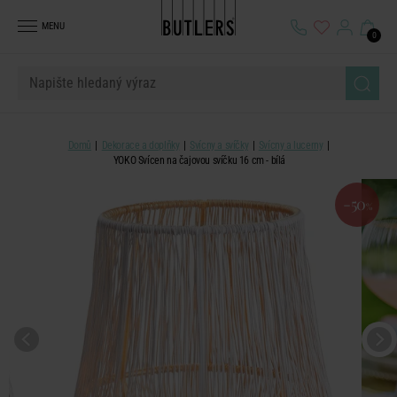
MENU
0
Domů
Dekorace a doplňky
Svícny a svíčky
Svícny a lucerny
YOKO Svícen na čajovou svíčku 16 cm - bílá
-50
%