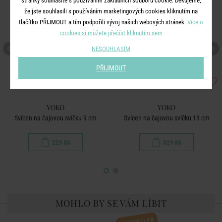
stránky souhlasíte s používáním základních souborů cookie. Děkujeme,
že jste souhlasili s používáním marketingových cookies kliknutím na
tlačítko PŘIJMOUT a tím podpořili vývoj našich webových stránek.
Více o
cookies si můžete přečíst kliknutím sem
NESOUHLASÍM
PŘIJMOUT
YOKO
YOKO
Svícen na čajovou svíčku 9 cm
Svícen na čajovou svíčku 13 cm
229 Kč
329 Kč
MOHLO BY SE VÁM LÍBIT