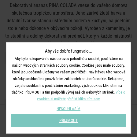
Dekorativní ananas PINA COLADA vnese do vašeho domova
skutečnou tropickou atmosféru. Jeho zářivě žlutá barva a
detailní tvar se stanou ústředním bodem v kuchyni, na jídelním
stole nebo dokonce v obývacím pokoji. Vyroben z kameniny, je
to stabilní a odolný dekorativní předmět, který v každé místnosti
vytvoří veselou letní atmosféru.
Aby vše dobře fungovalo...
DETAILY PRODUKTU
Aby bylo nakupování u nás opravdu pohodlné a snadné, používáme na
našich webových stránkách soubory cookie. Cookies jsou malé soubory,
které jsou dočasně uloženy ve vašem prohlížeči. Návštěvou této webové
Materiál
: Kamenina
stránky souhlasíte s používáním základních souborů cookie. Děkujeme,
Rozměry
: Výška: 23 cm, Šířka: 12 cm, Hloubka: 12 cm
že jste souhlasili s používáním marketingových cookies kliknutím na
tlačítko PŘIJMOUT a tím podpořili vývoj našich webových stránek.
Více o
cookies si můžete přečíst kliknutím sem
SDÍLEJTE S PŘÁTELI
NESOUHLASÍM
PŘIJMOUT