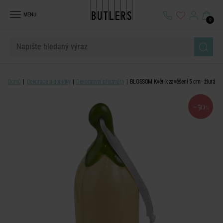
MENU
0
Domů
Dekorace a doplňky
Dekorativní předměty
BLOSSOM Květ k zavěšení 5 cm - žlutá
-50
%