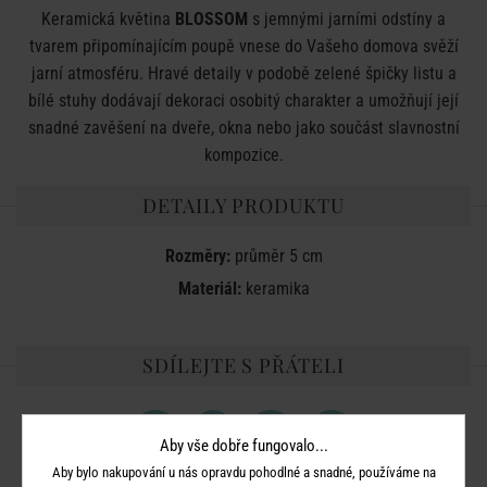
Keramická květina
BLOSSOM
s jemnými jarními odstíny a
tvarem připomínajícím poupě vnese do Vašeho domova svěží
jarní atmosféru. Hravé detaily v podobě zelené špičky listu a
bílé stuhy dodávají dekoraci osobitý charakter a umožňují její
snadné zavěšení na dveře, okna nebo jako součást slavnostní
kompozice.
DETAILY PRODUKTU
Rozměry:
průměr 5 cm
Materiál:
keramika
SDÍLEJTE S PŘÁTELI
Aby vše dobře fungovalo...
Aby bylo nakupování u nás opravdu pohodlné a snadné, používáme na