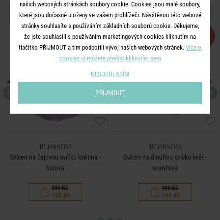
našich webových stránkách soubory cookie. Cookies jsou malé soubory,
DALŠÍ PRODUKTY ZE SÉRIE
které jsou dočasně uloženy ve vašem prohlížeči. Návštěvou této webové
stránky souhlasíte s používáním základních souborů cookie. Děkujeme,
-50
-50
že jste souhlasili s používáním marketingových cookies kliknutím na
%
%
tlačítko PŘIJMOUT a tím podpořili vývoj našich webových stránek.
Více o
cookies si můžete přečíst kliknutím sem
NESOUHLASÍM
PŘIJMOUT
BLOSSOM
BLOSSOM
Svícen na čajovou svíčku květina -
Svícen na dlouhou svíčku květ -
fialová
oranžová
299 Kč
199 Kč
150 Kč
100 Kč