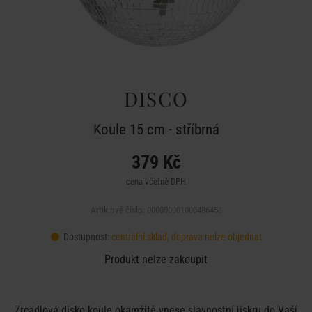
DISCO
Koule 15 cm - stříbrná
379 Kč
cena včetně DPH
Artiklové číslo: 000000001000486458
Dostupnost:
centrální sklad, doprava nelze objednat
Produkt nelze zakoupit
Zrcadlová disko koule okamžitě vnese slavnostní jiskru do Vaší