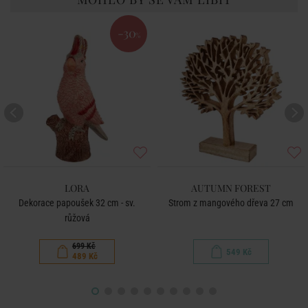
-30
%
LORA
AUTUMN FOREST
Dekorace papoušek 32 cm - sv.
Strom z mangového dřeva 27 cm
růžová
699 Kč
549 Kč
489 Kč