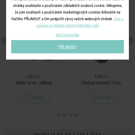
stránky souhlasíte s používáním základních souborů cookie. Děkujeme,
že jste souhlasili s používáním marketingových cookies kliknutím na
tlačítko PŘIJMOUT a tím podpořili vývoj našich webových stránek.
Více o
cookies si můžete přečíst kliknutím sem
NESOUHLASÍM
PŘIJMOUT
DISCO
DISCO
Oblak 18 cm - stříbrná
Závěsný květináč 15 cm
379 Kč
549 Kč
MOHLO BY SE VÁM LÍBIT