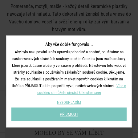
Pomeranče, motýli, mašle - každý detail keramické plastiky
navozuje letní náladu. Tato dekorativní ženská busta vnese do
Vašeho domova veselí a svěží energii díky zářivým barvám a
hravým motivům.
DETAILY PRODUKTU
Aby vše dobře fungovalo...
Aby bylo nakupování u nás opravdu pohodlné a snadné, používáme na
našich webových stránkách soubory cookie. Cookies jsou malé soubory,
Rozměry:
D 21 x Š 16 x V 37 cm
které jsou dočasně uloženy ve vašem prohlížeči. Návštěvou této webové
Materiál:
kamenina
stránky souhlasíte s používáním základních souborů cookie. Děkujeme,
že jste souhlasili s používáním marketingových cookies kliknutím na
tlačítko PŘIJMOUT a tím podpořili vývoj našich webových stránek.
Více o
SDÍLEJTE S PŘÁTELI
cookies si můžete přečíst kliknutím sem
NESOUHLASÍM
PŘIJMOUT
MOHLO BY SE VÁM LÍBIT