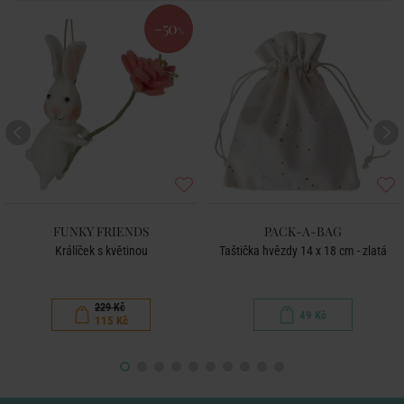
-50
%
FUNKY FRIENDS
PACK-A-BAG
Králíček s květinou
Taštička hvězdy 14 x 18 cm - zlatá
229 Kč
49 Kč
115 Kč