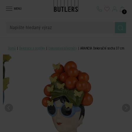
MENU
0
Domů
Dekorace a doplňky
Dekorativní předměty
ARANCIA Dekorační socha 37 cm