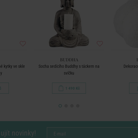
BUDDHA
kytky ve skle
Socha sedícího Buddhy s táckem na
Dekorac
hy
svíčku
č
1 490 Kč
ujít novinky!