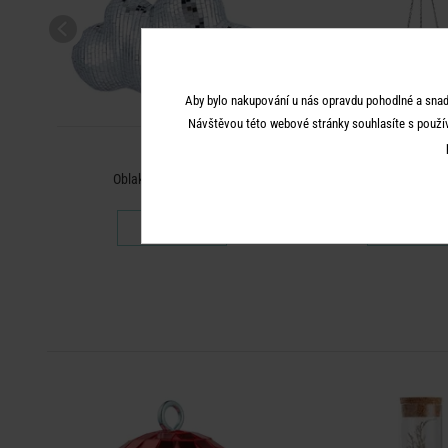
Aby bylo nakupování u nás opravdu pohodlné a snad
Návštěvou této webové stránky souhlasíte s použí
DISCO
DISCO
Oblak 25 cm - stříbrná
Závěsný květiná
549 Kč
549 K