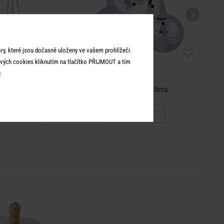
y, které jsou dočasně uloženy ve vašem prohlížeči.
vých cookies kliknutím na tlačítko PŘIJMOUT a tím
m
DISCO
DISCO
ý květináč 10 cm
Oblak 18 cm - stříbrná
349 Kč
379 Kč