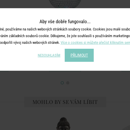
Aby vše dobře fungovalo...
né, používáme na našich webových stránkách soubory cookie. Cookies jsou malé soubor
váním základních souborů cookie. Děkujeme, že jste souhlasili s používáním marketingo
podpořili vývoj našich webových stránek.
Více o cookies si můžete přečíst kliknutím se
DISCO
č 15 cm
Disco koule s osvětlením
Závěsn
PŘIJMOUT
NESOUHLASÍM
č
899 Kč
MOHLO BY SE VÁM LÍBIT