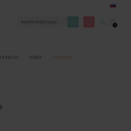
0
KOUPELNA
DÁRKY
VÝPRODEJ
á