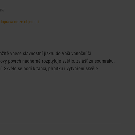
457
, doprava nelze objednat
žitě vnese slavnostní jiskru do Vaší vánoční či
kový povrch nádherně rozptyluje světlo, zvlášť za soumraku,
. Skvěle se hodí k tanci, přípitku i vytváření skvělé