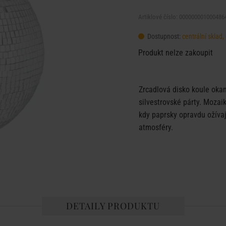
Artiklové číslo: 000000001000486
Dostupnost:
centrální sklad
Produkt nelze zakoupit
Zrcadlová disko koule okam
silvestrovské párty. Mozai
kdy paprsky opravdu ožívají
atmosféry.
DETAILY PRODUKTU