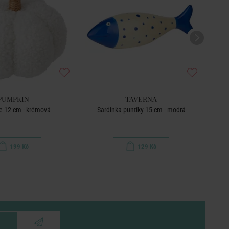
PUMPKIN
TAVERNA
e 12 cm - krémová
Sardinka puntíky 15 cm - modrá
Věně
199 Kč
129 Kč