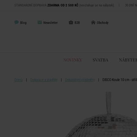
STANDARDNÍ DOPRAVA
ZDARMA OD 2 500 KČ
(nevztahuje se na nábytek)
|
30 DNÍ 
Blog
Newsletter
B2B
Obchody
NOVINKY
SVATBA
NÁBYTE
Domů
Dekorace a doplňky
Dekorativní předměty
DISCO Koule 10 cm - stří