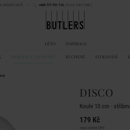
NA VRÁCENÍ ZBOŽÍ
|
+420 777 751 116
( Po-Pá: 9:00-17:00h )
LÉTO
INSPIRACE
K
DEKORACE A DOPLŇKY
KUCHYNĚ
STOLOVÁNÍ
brná
DISCO
Koule 10 cm - stříbrn
179 Kč
cena včetně DPH