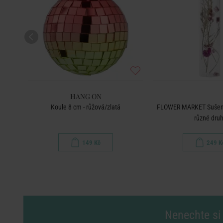
HANG ON
8 cm
Koule 8 cm - růžová/zlatá
FLOWER MARKET Sušené 
různé dru
149 Kč
249 K
Nenechte si 