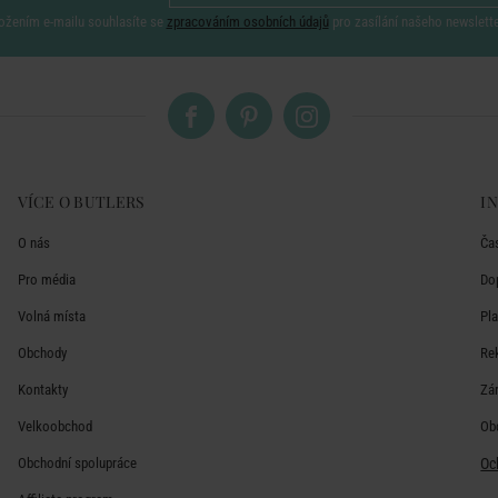
ožením e-mailu souhlasíte se
zpracováním osobních údajů
pro zasílání našeho newslett
VÍCE O BUTLERS
I
O nás
Ča
Pro média
Do
Volná místa
Pl
Obchody
Re
Kontakty
Zá
Velkoobchod
Ob
Obchodní spolupráce
Oc