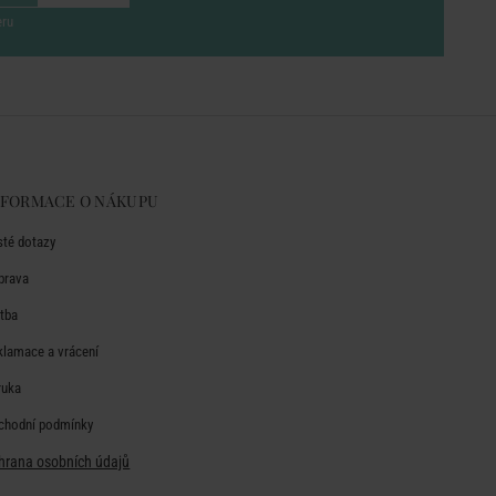
eru
NFORMACE O NÁKUPU
sté dotazy
prava
atba
klamace a vrácení
ruka
chodní podmínky
hrana osobních údajů