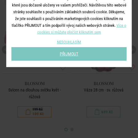
které jsou dočasně uloženy ve vašem prohlížeči. Návštěvou této webové
stránky souhlasíte s používáním základních souborů cookie. Děkujeme,
-50
%
že jste souhlasili s používáním marketingových cookies kliknutím na
tlačítko PŘIJMOUT a tím podpořili vývoj našich webových stránek.
Více o
cookies si můžete přečíst kliknutím sem
NESOUHLASÍM
PŘIJMOUT
BLOSSOM
BLOSSOM
Svícen na dlouhou svíčku květ -
Váza 28 cm - sv. růžová
růžová
199 Kč
699 Kč
100 Kč