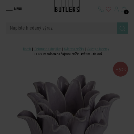
MENU
0
Domů
Dekorace a doplňky
Svícny a svíčky
Svícny a lucerny
BLOSSOM Svícen na čajovou svíčku květina - fialová
-50
%