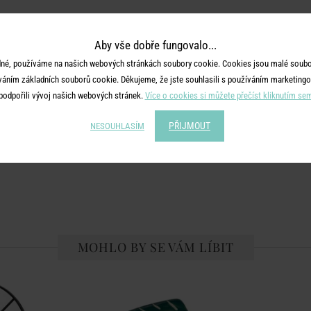
Aby vše dobře fungovalo...
né, používáme na našich webových stránkách soubory cookie. Cookies jsou malé soubor
váním základních souborů cookie. Děkujeme, že jste souhlasili s používáním marketingo
podpořili vývoj našich webových stránek.
Více o cookies si můžete přečíst kliknutím se
PŘIJMOUT
NESOUHLASÍM
MOHLO BY SE VÁM LÍBIT