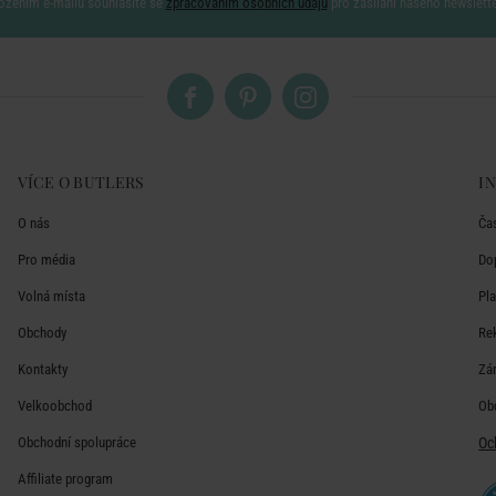
ožením e-mailu souhlasíte se
zpracováním osobních údajů
pro zasílání našeho newslett
VÍCE O BUTLERS
I
O nás
Ča
Pro média
Do
Volná místa
Pl
Obchody
Re
Kontakty
Zá
Velkoobchod
Ob
Obchodní spolupráce
Oc
Affiliate program