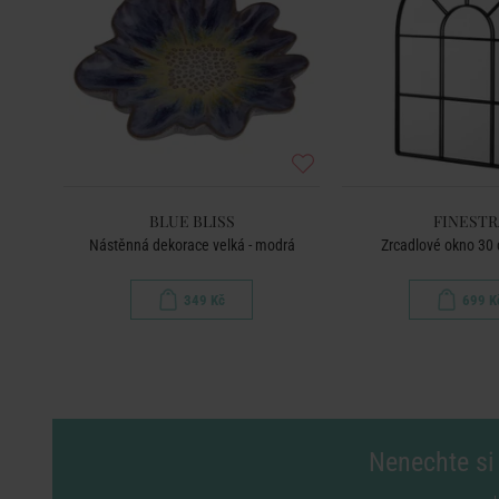
BLUE BLISS
FINESTR
Nástěnná dekorace velká - modrá
Zrcadlové okno 30 
349 Kč
699 K
Nenechte si 