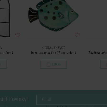
A
CORAL COAST
cm - černá
Dekorace ryba 12 x 17 cm - zelená
Závěsná deko
č
229 Kč
ujít novinky!