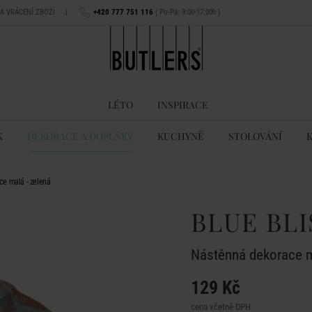
NA VRÁCENÍ ZBOŽÍ
|
+420 777 751 116
( Po-Pá: 9:00-17:00h )
LÉTO
INSPIRACE
K
DEKORACE A DOPLŇKY
KUCHYNĚ
STOLOVÁNÍ
e malá - zelená
BLUE BLI
Nástěnná dekorace m
129 Kč
cena včetně DPH