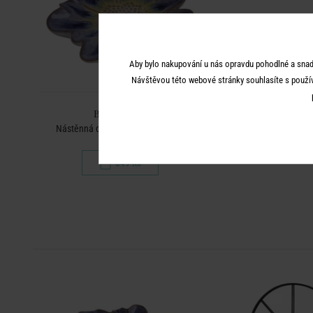
Aby bylo nakupování u nás opravdu pohodlné a snad
Návštěvou této webové stránky souhlasíte s použí
BLUE BLISS
Nástěnná dekorace velká - modrá
349 Kč