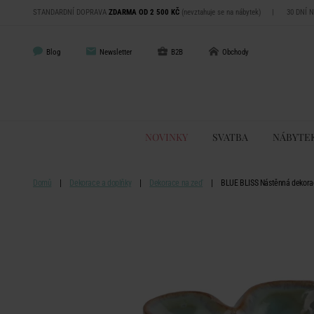
STANDARDNÍ DOPRAVA
ZDARMA OD 2 500 KČ
(nevztahuje se na nábytek)
|
30 DNÍ 
Blog
Newsletter
B2B
Obchody
NOVINKY
SVATBA
NÁBYTE
Domů
Dekorace a doplňky
Dekorace na zeď
BLUE BLISS Nástěnná dekorac