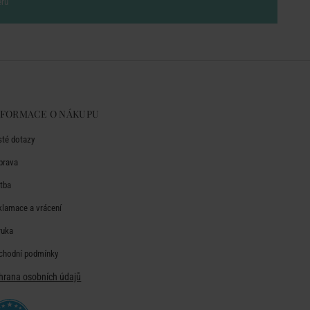
eru
NFORMACE O NÁKUPU
sté dotazy
prava
atba
klamace a vrácení
ruka
chodní podmínky
hrana osobních údajů