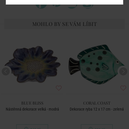
MOHLO BY SE VÁM LÍBIT
BLUE BLISS
CORAL COAST
Nástěnná dekorace velká - modrá
Dekorace ryba 12 x 17 cm - zelená