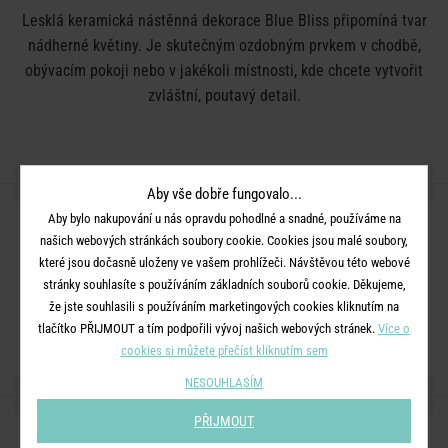
Lesklá keramická nástěnná dekorace Blue Bliss připomíná tvar
nádherné květiny. Je skutečným ozdobným prvkem v chodbě,
obývacím pokoji nebo v jakékoli místnosti, kde chcete vytvořit
zvláštní, poutavý detail.
DETAILY PRODUKTU
Aby vše dobře fungovalo...
Aby bylo nakupování u nás opravdu pohodlné a snadné, používáme na
Materiál
: kamenina
našich webových stránkách soubory cookie. Cookies jsou malé soubory,
které jsou dočasně uloženy ve vašem prohlížeči. Návštěvou této webové
Rozměry
: Výška: 3,5 cm, Ø 21 cm
stránky souhlasíte s používáním základních souborů cookie. Děkujeme,
že jste souhlasili s používáním marketingových cookies kliknutím na
tlačítko PŘIJMOUT a tím podpořili vývoj našich webových stránek.
Více o
cookies si můžete přečíst kliknutím sem
NESOUHLASÍM
SDÍLEJTE S PŘÁTELI
PŘIJMOUT