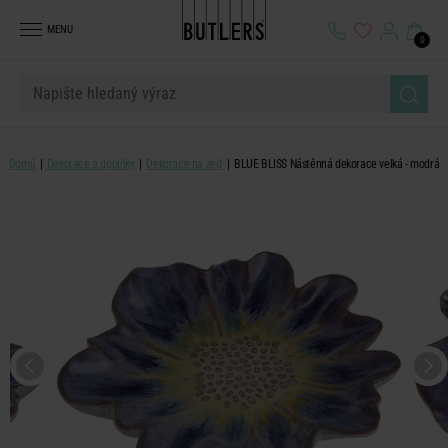
MENU
0
Domů
Dekorace a doplňky
Dekorace na zeď
BLUE BLISS Nástěnná dekorace velká - modrá