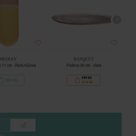
MEDLEY
BANQUET
 11 cm - žlutá/růžová
Podnos 30 cm - zlatá
449 Kč
399 Kč
314 Kč
eru