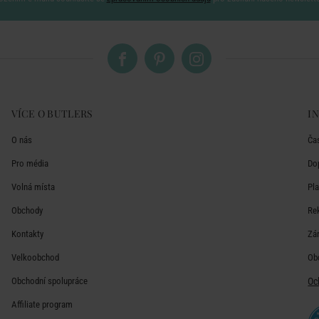
VÍCE O BUTLERS
I
O nás
Ča
Pro média
Do
Volná místa
Pl
Obchody
Re
Kontakty
Zá
Velkoobchod
Ob
Obchodní spolupráce
Oc
Affiliate program