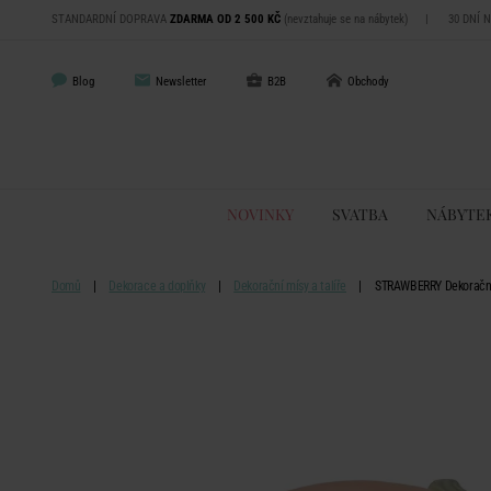
STANDARDNÍ DOPRAVA
ZDARMA OD 2 500 KČ
(nevztahuje se na nábytek)
|
30 DNÍ 
Blog
Newsletter
B2B
Obchody
NOVINKY
SVATBA
NÁBYTE
Domů
Dekorace a doplňky
Dekorační mísy a talíře
STRAWBERRY Dekorační 