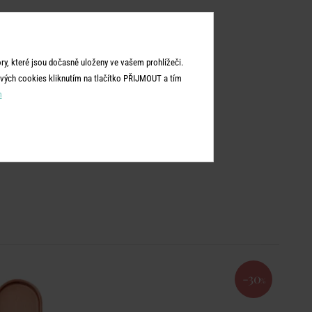
y, které jsou dočasně uloženy ve vašem prohlížeči.
vých cookies kliknutím na tlačítko PŘIJMOUT a tím
m
-30
%