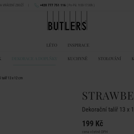
NA VRÁCENÍ ZBOŽÍ
|
+420 777 751 116
( Po-Pá: 9:00-17:00h )
LÉTO
INSPIRACE
K
DEKORACE A DOPLŇKY
KUCHYNĚ
STOLOVÁNÍ
talíř 13 x 12 cm
STRAWBE
Dekorační talíř 13 x 
199 Kč
cena včetně DPH