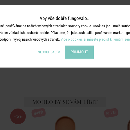
Aby vše dobře fungovalo...
né, používáme na našich webových stránkách soubory cookie. Cookies jsou malé soubor
váním základních souborů cookie. Děkujeme, že jste souhlasili s používáním marketingo
podpořili vývoj našich webových stránek.
Více o cookies si můžete přečíst kliknutím se
PŘIJMOUT
NESOUHLASÍM
MOHLO BY SE VÁM LÍBIT
NOVÉ!
NOVÉ!
-30
%