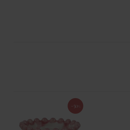
-50
%