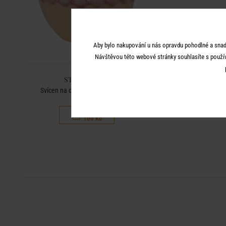
Aby bylo nakupování u nás opravdu pohodlné a snad
Návštěvou této webové stránky souhlasíte s použí
STRAWBERRY
Svícen na dlouhou svíčku - růžová
199 Kč
100 Kč