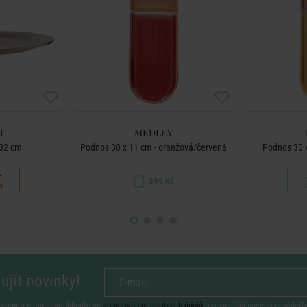
T
MEDLEY
 32 cm
Podnos 30 x 11 cm - oranžová/červená
Podnos 30 x
č
399 Kč
č
ujít novinky!
ožením e-mailu souhlasíte se
zpracováním osobních údajů
pro zasílání našeho newslett