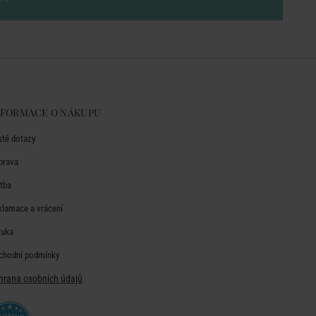
NFORMACE O NÁKUPU
sté dotazy
prava
atba
klamace a vrácení
ruka
chodní podmínky
hrana osobních údajů