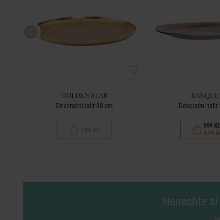
GOLDEN STAR
BANQUE
Dekorační talíř 38 cm
Dekorační talíř
599 K
799 Kč
419 K
Nenechte si 
vl