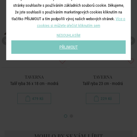
stránky souhlasíte s používáním základních souborů cookie. Děkujeme,
že jste souhlasili s používáním marketingových cookies kliknutím na
tlačítko PŘIJMOUT a tím podpořili vývoj našich webových stránek.
Více o
cookies si můžete přečíst kliknutím sem
NESOUHLASÍM
PŘIJMOUT
TAVERNA
TAVERNA
Talíř ryba 36 x 18 cm - modrá
Talíř ryba 23 cm - modrá
479 Kč
229 Kč
MOHLO BY SE VÁM LÍBIT