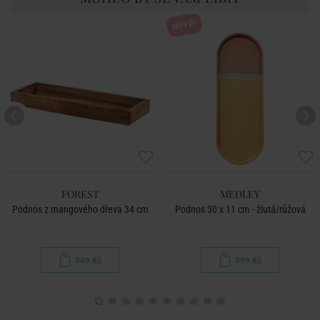
NOVÉ!
FOREST
MEDLEY
Podnos z mangového dřeva 34 cm
Podnos 30 x 11 cm - žlutá/růžová
349 Kč
399 Kč