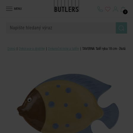
MENU
0
Domů
Dekorace a doplňky
Dekorační mísy a talíře
TAVERNA Talíř ryba 18 cm - žlutá