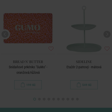
BREAD N' BUTTER
SIDELINE
Snídaňové prkénko "GuMo" -
Etažér 2-patrový - mátová
oranžová/růžová
199 Kč
549 Kč