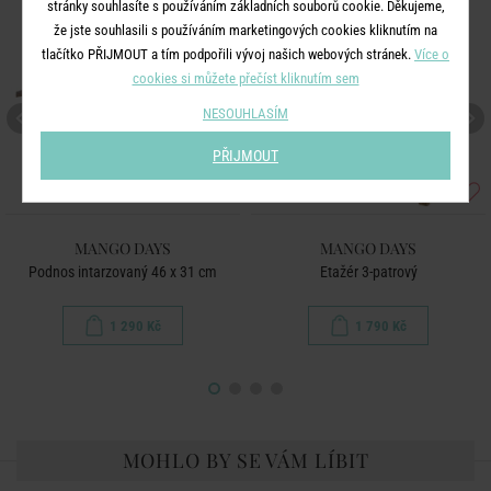
stránky souhlasíte s používáním základních souborů cookie. Děkujeme,
že jste souhlasili s používáním marketingových cookies kliknutím na
tlačítko PŘIJMOUT a tím podpořili vývoj našich webových stránek.
Více o
cookies si můžete přečíst kliknutím sem
NESOUHLASÍM
PŘIJMOUT
MANGO DAYS
MANGO DAYS
Podnos intarzovaný 46 x 31 cm
Etažér 3-patrový
1 290 Kč
1 790 Kč
MOHLO BY SE VÁM LÍBIT