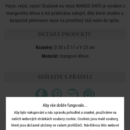
Vejce, vejce, vejce! Stojánek na vejce MANGO DAYS je vyroben z
mangového dřeva a má praktickou rukojeť, díky které snadno a
bezpečně přenesete vejce na prostřený stůl nebo do spíže.
DETAILY PRODUKTU
Rozměry:
D 20 x Š 11 x V 23 cm
Materiál:
mangové dřevo
SDÍLEJTE S PŘÁTELI
Aby vše dobře fungovalo...
Aby bylo nakupování u nás opravdu pohodlné a snadné, používáme na
DALŠÍ PRODUKTY ZE SÉRIE
našich webových stránkách soubory cookie. Cookies jsou malé soubory,
které jsou dočasně uloženy ve vašem prohlížeči. Návštěvou této webové