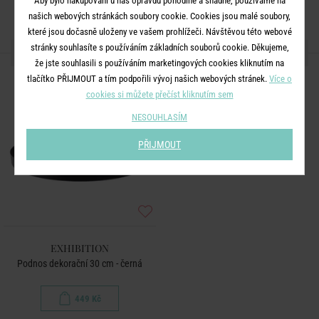
Aby bylo nakupování u nás opravdu pohodlné a snadné, používáme na
našich webových stránkách soubory cookie. Cookies jsou malé soubory,
které jsou dočasně uloženy ve vašem prohlížeči. Návštěvou této webové
stránky souhlasíte s používáním základních souborů cookie. Děkujeme,
DALŠÍ PRODUKTY ZE SÉRIE
že jste souhlasili s používáním marketingových cookies kliknutím na
tlačítko PŘIJMOUT a tím podpořili vývoj našich webových stránek.
Více o
cookies si můžete přečíst kliknutím sem
NESOUHLASÍM
PŘIJMOUT
EXHIBITION
Podnos dekorační 30 cm - černá
449 Kč