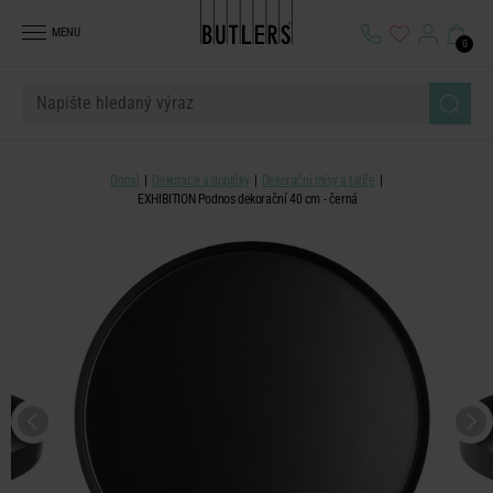
MENU
0
Domů
Dekorace a doplňky
Dekorační mísy a talíře
EXHIBITION Podnos dekorační 40 cm - černá