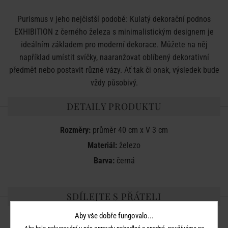
Purismus v jeho nejčistší podobě: Kulatý dekorační podnos
EXHIBITION z černého železa s minimalistickým designem je
ideálním základem pro moderní dekorace. Můžete na něj
například umístit svíčky, naaranžovat oblíbený dekorativní
předmět nebo postavit různé vázy. Ať tak či onak, výsledek bude
vždy působivý.
DETAILY PRODUKTU
Rozměry:
průměr 40 cm x V 3 cm
Materiál:
železo
Barva:
černá
SDÍLEJTE S PŘÁTELI
Aby vše dobře fungovalo...