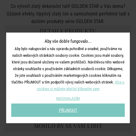
Co vytvoří zlatý dekorační talíř GOLDEN STAR u Vás doma?
Užásné efekty, třpytivý zlatý tón a samozřejmě perfektně ladí s
dalšími produkty série GOLDEN STAR.
DETAILY PRODUKTU
Aby vše dobře fungovalo...
Barva:
zlatá
Aby bylo nakupování u nás opravdu pohodlné a snadné, používáme na
Rozměry:
D 38 x Š 38 x V 2 cm
našich webových stránkách soubory cookie. Cookies jsou malé soubory,
které jsou dočasně uloženy ve vašem prohlížeči. Návštěvou této webové
Materiál:
hliník
stránky souhlasíte s používáním základních souborů cookie. Děkujeme,
že jste souhlasili s používáním marketingových cookies kliknutím na
tlačítko PŘIJMOUT a tím podpořili vývoj našich webových stránek.
Více o
SDÍLEJTE S PŘÁTELI
cookies si můžete přečíst kliknutím sem
NESOUHLASÍM
PŘIJMOUT
MOHLO BY SE VÁM LÍBIT