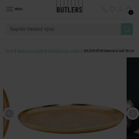
MENU
0
Domů
Dekorace a doplňky
Dekorační mísy a talíře
GOLDEN STAR Dekorační talíř 38 cm