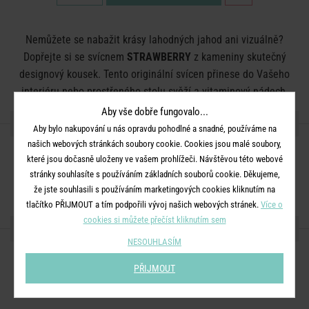
Nemůžete se nabažit krásy lahodných jahod ani vizuálně?
Dopřejte si se svícnem
STRAWBERRY
z kameniny skutečný
designový kousek. Tento originální svícen přinese do Vašeho
interiéru nebo prostřeného stolu svěží a vitaminový nádech.
Aby vše dobře fungovalo...
DETAILY PRODUKTU
Aby bylo nakupování u nás opravdu pohodlné a snadné, používáme na
našich webových stránkách soubory cookie. Cookies jsou malé soubory,
Rozměry:
průměr 10 x V 5 cm
které jsou dočasně uloženy ve vašem prohlížeči. Návštěvou této webové
stránky souhlasíte s používáním základních souborů cookie. Děkujeme,
Materiál:
kamenina
že jste souhlasili s používáním marketingových cookies kliknutím na
tlačítko PŘIJMOUT a tím podpořili vývoj našich webových stránek.
Více o
cookies si můžete přečíst kliknutím sem
SDÍLEJTE S PŘÁTELI
NESOUHLASÍM
PŘIJMOUT