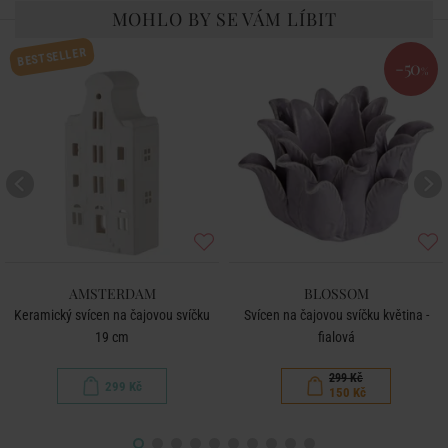
MOHLO BY SE VÁM LÍBIT
BESTSELLER
-50
%
AMSTERDAM
BLOSSOM
Keramický svícen na čajovou svíčku
Svícen na čajovou svíčku květina -
19 cm
fialová
299 Kč
299 Kč
150 Kč