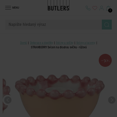
MENU
0
Domů
Dekorace a doplňky
Svícny a svíčky
Svícny a lucerny
STRAWBERRY Svícen na dlouhou svíčku - růžová
-50
%