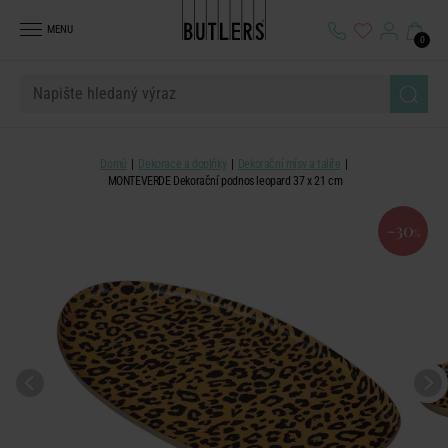
MENU
0
Domů
Dekorace a doplňky
Dekorační mísy a talíře
MONTEVERDE Dekorační podnos leopard 37 x 21 cm
-30
%