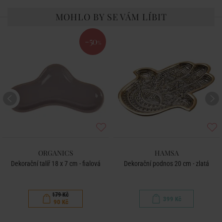
MOHLO BY SE VÁM LÍBIT
-50
%
ORGANICS
HAMSA
Dekorační talíř 18 x 7 cm - fialová
Dekorační podnos 20 cm - zlatá
179 Kč
399 Kč
90 Kč