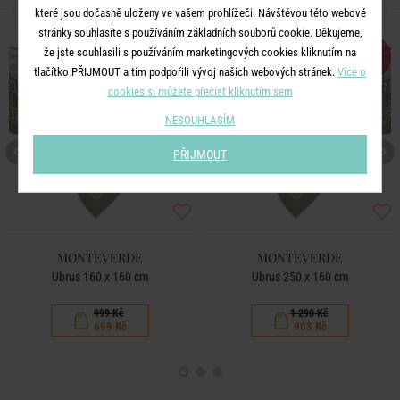
DALŠÍ PRODUKTY ZE SÉRIE
které jsou dočasně uloženy ve vašem prohlížeči. Návštěvou této webové
stránky souhlasíte s používáním základních souborů cookie. Děkujeme,
že jste souhlasili s používáním marketingových cookies kliknutím na
-30
-30
%
%
tlačítko PŘIJMOUT a tím podpořili vývoj našich webových stránek.
Více o
cookies si můžete přečíst kliknutím sem
NESOUHLASÍM
PŘIJMOUT
MONTEVERDE
MONTEVERDE
Ubrus 160 x 160 cm
Ubrus 250 x 160 cm
999 Kč
1 290 Kč
699 Kč
903 Kč