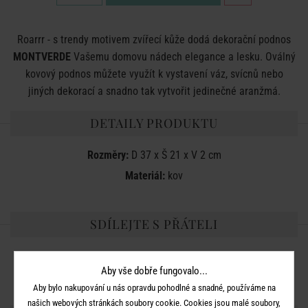
Roarrr - s trendy motivem zvířecí kůže dodá dekorační podnos
MONTVERDE
Vašemu domovu nádech elegance a lesku. Oválný
kovový podnos můžete využít k vystavení váz, svícnů nebo
jiných dekorací a snadno tak vytvořit jedinečné aranžmá.
DETAILY PRODUKTU
Rozměry:
D 37 x Š 21 x V 2 cm
Materiál:
kov
SDÍLEJTE S PŘÁTELI
Aby vše dobře fungovalo...
Aby bylo nakupování u nás opravdu pohodlné a snadné, používáme na
našich webových stránkách soubory cookie. Cookies jsou malé soubory,