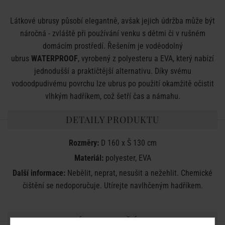
Látkové ubrusy působí elegantně, avšak jejich údržba může být
náročná - zvláště při používání venku s dětmi či v rušném
domácím prostředí. Řešením je voděodolný
ubrus
WATERPROOF
, vyrobený z polyesteru a EVA, který nabízí
jednodušší a praktičtější alternativu. Díky svému
vodoodpudivému povrchu lze ubrus po použití okamžitě očistit
vlhkým hadříkem, což šetří čas a námahu.
DETAILY PRODUKTU
Rozměry:
D 160 x Š 130 cm
Materiál:
polyester, EVA
Další informace:
Nebělit, neprat, nesušit a nežehlit. Chemické
čištění se nedoporučuje. Utírejte navlhčeným hadříkem.
SDÍLEJTE S PŘÁTELI