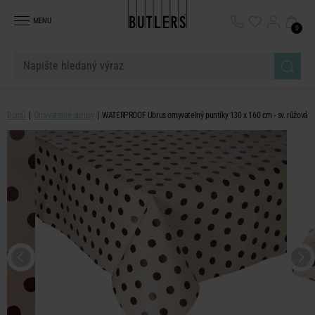
MENU
0
Domů
Omyvatelné ubrusy
WATERPROOF Ubrus omyvatelný puntíky 130 x 160 cm - sv. růžová