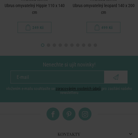
Ubrus omyvatelný Hippie 110 x 140
Ubrus omyvatelný leopard 140 x 200
cm
cm
249 Kč
499 Kč
Nenechte si ujít novinky!
vložením e-mailu souhlasíte se
zpracováním osobních údajů
pro zasílání našeho
newsletteru
KONTAKTY