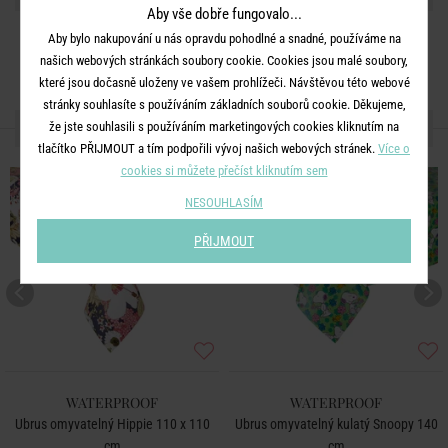
Aby vše dobře fungovalo...
Aby bylo nakupování u nás opravdu pohodlné a snadné, používáme na
našich webových stránkách soubory cookie. Cookies jsou malé soubory,
které jsou dočasně uloženy ve vašem prohlížeči. Návštěvou této webové
stránky souhlasíte s používáním základních souborů cookie. Děkujeme,
DALŠÍ PRODUKTY ZE SÉRIE
že jste souhlasili s používáním marketingových cookies kliknutím na
tlačítko PŘIJMOUT a tím podpořili vývoj našich webových stránek.
Více o
cookies si můžete přečíst kliknutím sem
NESOUHLASÍM
PŘIJMOUT
WATERPROOF
WATERPROOF
Ubrus omyvatelný Hippie 110 x 110
Ubrus omyvatelný kulatý Snoopy 140
cm
cm