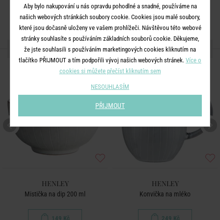
Aby bylo nakupování u nás opravdu pohodlné a snadné, používáme na
našich webových stránkách soubory cookie. Cookies jsou malé soubory,
které jsou dočasně uloženy ve vašem prohlížeči. Návštěvou této webové
stránky souhlasíte s používáním základních souborů cookie. Děkujeme,
DALŠÍ PRODUKTY ZE SÉRIE
že jste souhlasili s používáním marketingových cookies kliknutím na
tlačítko PŘIJMOUT a tím podpořili vývoj našich webových stránek.
Více o
cookies si můžete přečíst kliknutím sem
NESOUHLASÍM
PŘIJMOUT
HENLEY
HENLEY
Mistička na dip 200 ml
Konvička na mléko
149 Kč
249 Kč