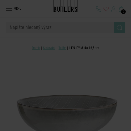
MENU
0
Domů
Stolování
Talíře
HENLEY Miska 16,5 cm