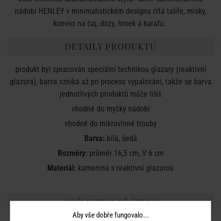
nádobí HENLEY v minimalistickém designu čítá talíře, misky,
konvici na čaj, dózy, hrnek a karafu.
DETAILY PRODUKTU
produkt byl zpracován speciální technikou glazury (reaktivní
glazura), barva vzniká až po procesu vypalování, takže se barva
jednotlivých produktů může lišit
vhodné do myčky nádobí
vhodné do mikrovlnné trouby
Barva:
bílá, šedá
Rozměry:
průměr 16,5 cm, V 6 cm
Materiál:
kamenina s reaktivní glazurou
SDÍLEJTE S PŘÁTELI
Aby vše dobře fungovalo...