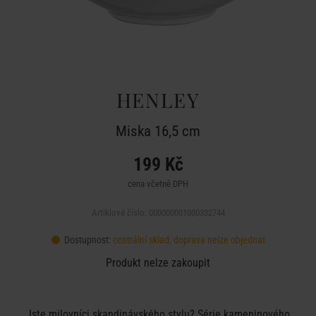
HENLEY
Miska 16,5 cm
199 Kč
cena včetně DPH
Artiklové číslo: 000000001000332744
Dostupnost:
centrální sklad, doprava nelze objednat
Produkt nelze zakoupit
Jste milovníci skandinávského stylu? Série kameninového