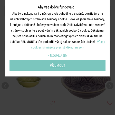
Aby vše dobře fungovalo...
SDÍLEJTE S PŘÁTELI
Aby bylo nakupování u nás opravdu pohodlné a snadné, používáme na
našich webových stránkách soubory cookie. Cookies jsou malé soubory,
které jsou dočasně uloženy ve vašem prohlížeči. Návštěvou této webové
stránky souhlasíte s používáním základních souborů cookie. Děkujeme,
že jste souhlasili s používáním marketingových cookies kliknutím na
tlačítko PŘIJMOUT a tím podpořili vývoj našich webových stránek.
Více o
DALŠÍ PRODUKTY ZE SÉRIE
cookies si můžete přečíst kliknutím sem
NESOUHLASÍM
PŘIJMOUT