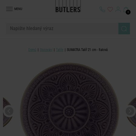
MENU
0
Domů
Stolování
Talíře
SUMATRA Talíř 21 cm - fialová