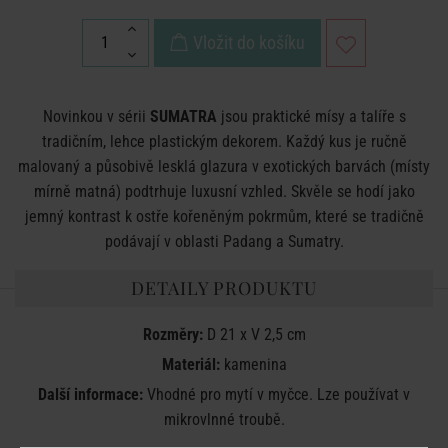
Vložit do košíku
Novinkou v sérii
SUMATRA
jsou praktické mísy a talíře s
tradičním, lehce plastickým dekorem. Každý kus je ručně
malovaný a působivě lesklá glazura v exotických barvách (místy
mírně matná) podtrhuje luxusní vzhled. Skvěle se hodí jako
jemný kontrast k ostře kořeněným pokrmům, které se tradičně
podávají v oblasti Padang a Sumatry.
DETAILY PRODUKTU
Rozměry:
D 21 x V 2,5 cm
Materiál:
kamenina
Další informace:
Vhodné pro mytí v myčce. Lze používat v
mikrovlnné troubě.