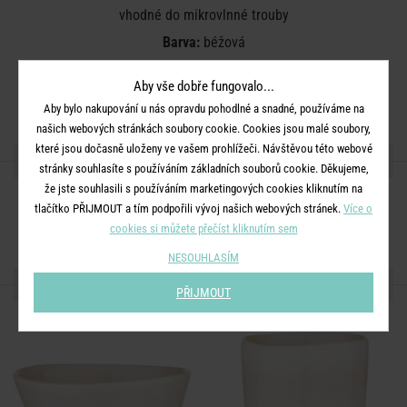
vhodné do mikrovlnné trouby
Barva:
béžová
Rozměry:
průměr 23 cm, V 3 cm
Aby vše dobře fungovalo...
Materiál:
kamenina
Aby bylo nakupování u nás opravdu pohodlné a snadné, používáme na
našich webových stránkách soubory cookie. Cookies jsou malé soubory,
které jsou dočasně uloženy ve vašem prohlížeči. Návštěvou této webové
SDÍLEJTE S PŘÁTELI
stránky souhlasíte s používáním základních souborů cookie. Děkujeme,
že jste souhlasili s používáním marketingových cookies kliknutím na
tlačítko PŘIJMOUT a tím podpořili vývoj našich webových stránek.
Více o
cookies si můžete přečíst kliknutím sem
NESOUHLASÍM
DALŠÍ PRODUKTY ZE SÉRIE
PŘIJMOUT