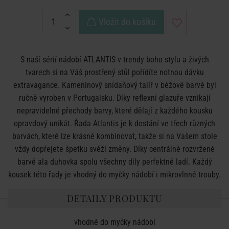
Vložit do košíku
S naší sérií nádobí ATLANTIS v trendy boho stylu a živých
tvarech si na Váš prostřený stůl pořídíte notnou dávku
extravagance. Kameninový snídaňový talíř v béžové barvě byl
ručně vyroben v Portugalsku. Díky reflexní glazuře vznikají
nepravidelné přechody barvy, které dělají z každého kousku
opravdový unikát. Řada Atlantis je k dostání ve třech různých
barvách, které lze krásně kombinovat, takže si na Vašem stole
vždy dopřejete špetku svěží změny. Díky centrálně rozvržené
barvě ala duhovka spolu všechny díly perfektně ladí. Každý
kousek této řady je vhodný do myčky nádobí i mikrovlnné trouby.
DETAILY PRODUKTU
vhodné do myčky nádobí