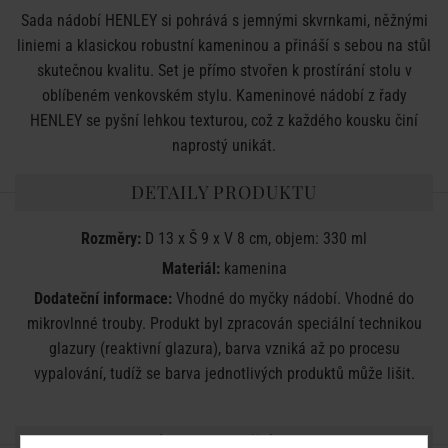
Sada nádobí HENLEY si pohrává s jemnými skvrnkami, něžnými
liniemi a klasickou robustní kameninou a přináší s sebou na stůl
skutečnou kvalitu. Set je přímo stvořen k prostírání stolu v
oblíbeném venkovském stylu. Kameninové nádobí z řady
HENLEY se pyšní lehkou texturou, což z každého kousku činí
naprostý unikát.
DETAILY PRODUKTU
Rozměry:
D 13 x Š 9 x V 8 cm, objem: 330 ml
Materiál:
kamenina
Dodateční informace:
Vhodné do myčky nádobí. Vhodné do
mikrovlnné trouby. Produkt byl zpracován speciální technikou
glazury (reaktivní glazura), barva vzniká až po procesu
vypalování, tudíž se barva jednotlivých produktů může lišit.
SDÍLEJTE S PŘÁTELI