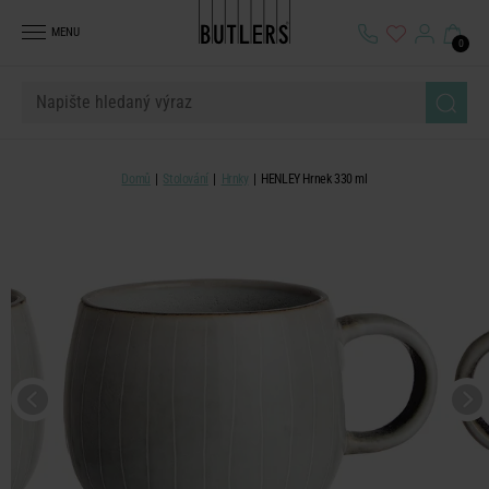
MENU
0
Domů
Stolování
Hrnky
HENLEY Hrnek 330 ml