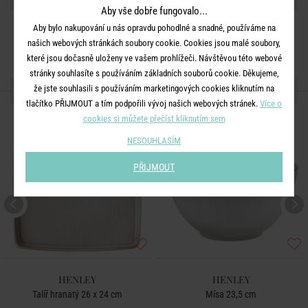
Aby vše dobře fungovalo...
Aby bylo nakupování u nás opravdu pohodlné a snadné, používáme na
našich webových stránkách soubory cookie. Cookies jsou malé soubory,
které jsou dočasně uloženy ve vašem prohlížeči. Návštěvou této webové
stránky souhlasíte s používáním základních souborů cookie. Děkujeme,
DALŠÍ PRODUKTY ZE SÉRIE
že jste souhlasili s používáním marketingových cookies kliknutím na
tlačítko PŘIJMOUT a tím podpořili vývoj našich webových stránek.
Více o
cookies si můžete přečíst kliknutím sem
NESOUHLASÍM
PŘIJMOUT
HENLEY
HENLEY
Talíř hranatý 26 x 24 cm
Mísa 23,5 cm